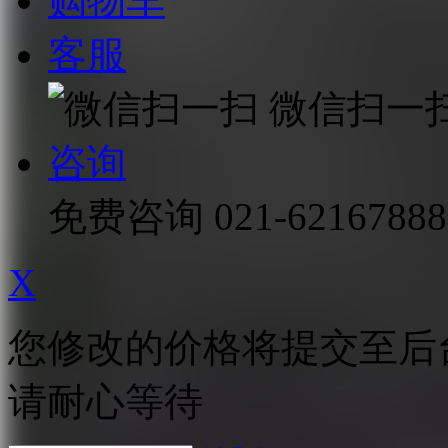
购物车
客服
微信扫一
咨询
免费咨询
021-62167888
X
您修改的价格将提交至后
请耐心等待