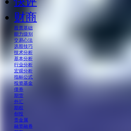
快评
财商
股票基础
能力级别
交易心法
选股技巧
技术分析
基本分析
行业分析
宏观分析
指标公式
投资基金
债券
期货
外汇
期权
创投
贵金属
融资融券