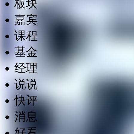
板块
嘉宾
课程
基金
经理
说说
快评
消息
好看