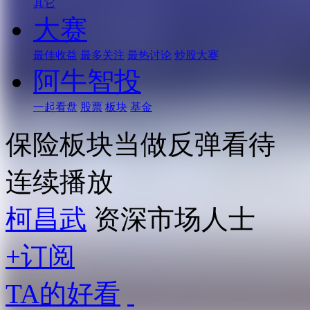
其它
大赛
最佳收益
最多关注
最热讨论
炒股大赛
阿牛智投
一起看盘
股票
板块
基金
保险板块当做反弹看待
连续播放
柯昌武
资深市场人士
+订阅
TA的好看