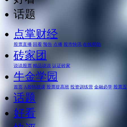
话题
点掌财经
股票直播
回看
预告
点播
股市快讯
在线帮助
砖家团
说说股票
精品说说
认证砖家
牛金学园
首页
A股特战课
股票提高班
投资训练营
金融必学
股票五
话题
好看