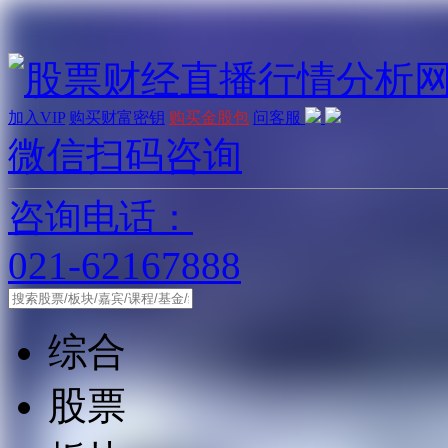
加入VIP
购买财富密钥
购买金股包
问客服
微信扫码咨询
咨询电话：
021-62167888
综合
股票