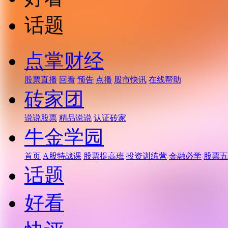
话题
点掌财经
股票直播
回看
预告
点播
股市快讯
在线帮助
砖家团
说说股票
精品说说
认证砖家
牛金学园
首页
A股特战课
股票提高班
投资训练营
金融必学
股票五
话题
好看