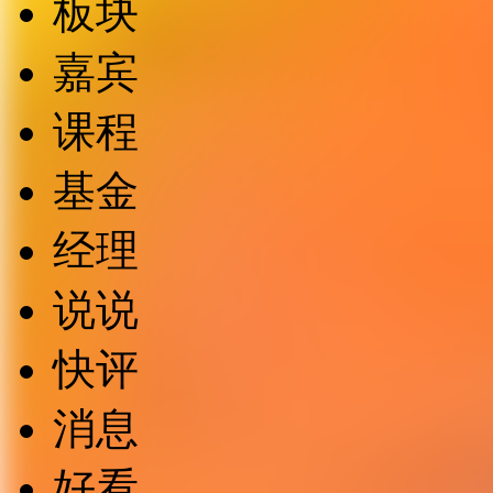
板块
嘉宾
课程
基金
经理
说说
快评
消息
好看