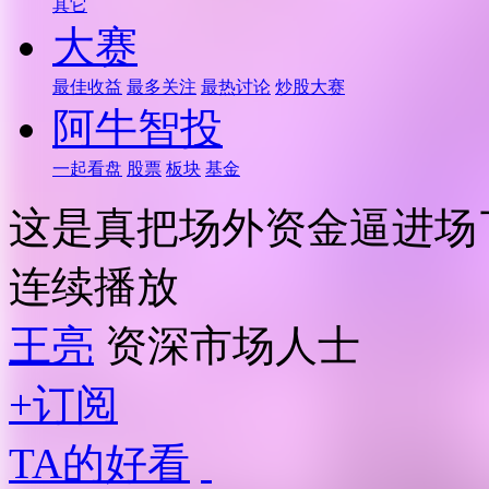
其它
大赛
最佳收益
最多关注
最热讨论
炒股大赛
阿牛智投
一起看盘
股票
板块
基金
这是真把场外资金逼进场
连续播放
王亮
资深市场人士
+订阅
TA的好看