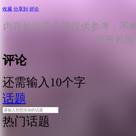
收藏
分享到
评论
内容如涉及个股仅供参考，不
资有风险
评论
还需输入10个字
话题
热门话题