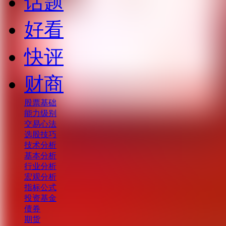
话题
好看
快评
财商
股票基础
能力级别
交易心法
选股技巧
技术分析
基本分析
行业分析
宏观分析
指标公式
投资基金
债券
期货