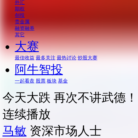
外汇
期权
创投
贵金属
融资融券
其它
大赛
最佳收益
最多关注
最热讨论
炒股大赛
阿牛智投
一起看盘
股票
板块
基金
今天大跌 再次不讲武德！
连续播放
马敏
资深市场人士