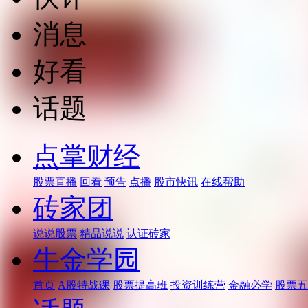
消息
好看
话题
点掌财经
股票直播
回看
预告
点播
股市快讯
在线帮助
砖家团
说说股票
精品说说
认证砖家
牛金学园
首页
A股特战课
股票提高班
投资训练营
金融必学
股票五