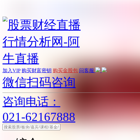
加入VIP
购买财富密钥
购买金股包
问客服
微信扫码咨询
咨询电话：
021-62167888