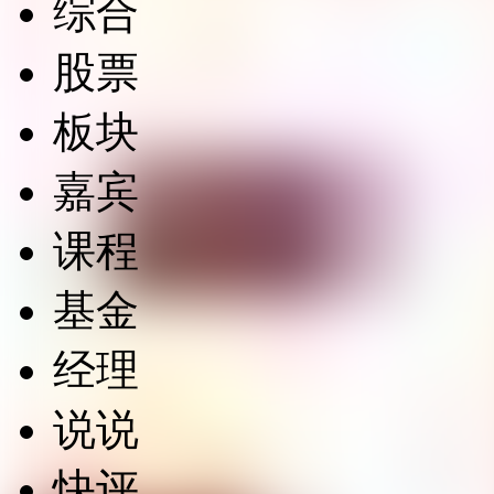
综合
股票
板块
嘉宾
课程
基金
经理
说说
快评