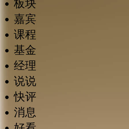
板块
嘉宾
课程
基金
经理
说说
快评
消息
好看