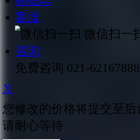
购物车
客服
微信扫一
咨询
免费咨询
021-62167888
X
您修改的价格将提交至后
请耐心等待