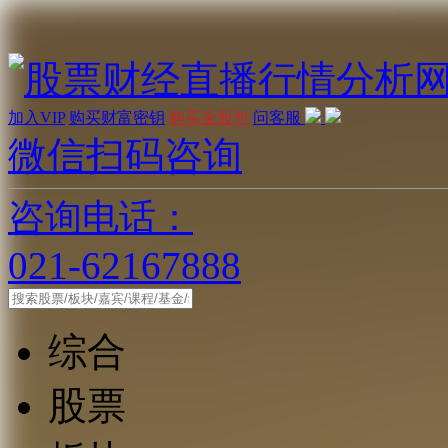
加入VIP
购买财富密钥
购买金股包
问客服
微信扫码咨询
咨询电话：
021-62167888
综合
股票