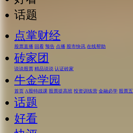
话题
点掌财经
股票直播
回看
预告
点播
股市快讯
在线帮助
砖家团
说说股票
精品说说
认证砖家
牛金学园
首页
A股特战课
股票提高班
投资训练营
金融必学
股票五
话题
好看