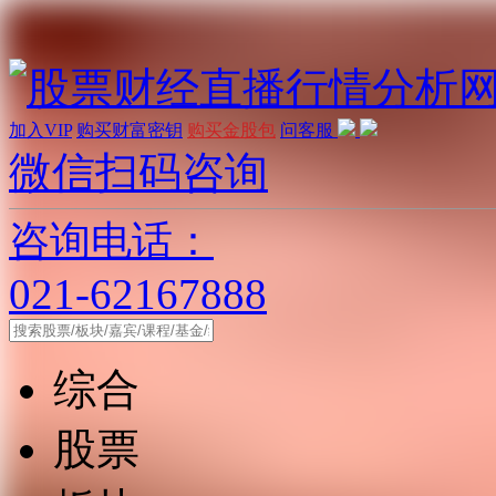
加入VIP
购买财富密钥
购买金股包
问客服
微信扫码咨询
咨询电话：
021-62167888
综合
股票