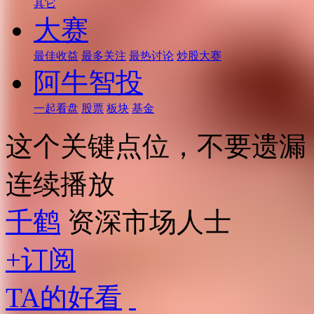
其它
大赛
最佳收益
最多关注
最热讨论
炒股大赛
阿牛智投
一起看盘
股票
板块
基金
这个关键点位，不要遗漏
连续播放
千鹤
资深市场人士
+订阅
TA的好看