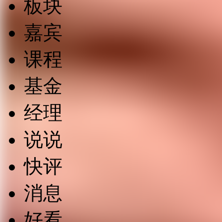
板块
嘉宾
课程
基金
经理
说说
快评
消息
好看