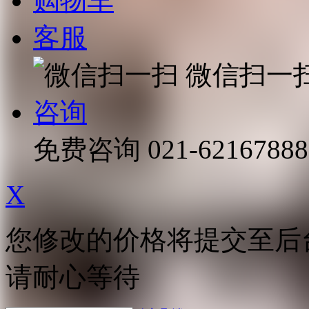
购物车
客服
微信扫一
咨询
免费咨询
021-62167888
X
您修改的价格将提交至后
请耐心等待