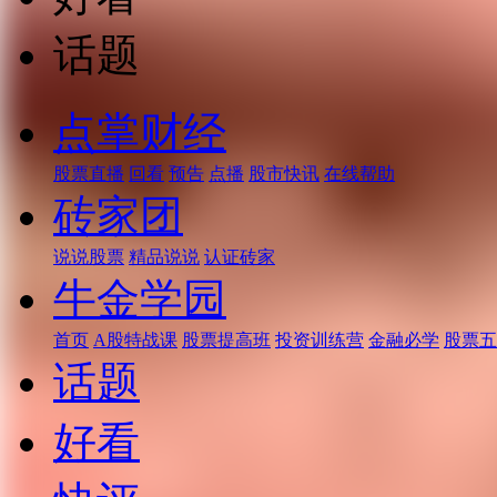
话题
点掌财经
股票直播
回看
预告
点播
股市快讯
在线帮助
砖家团
说说股票
精品说说
认证砖家
牛金学园
首页
A股特战课
股票提高班
投资训练营
金融必学
股票五
话题
好看