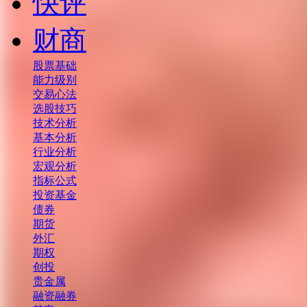
快评
财商
股票基础
能力级别
交易心法
选股技巧
技术分析
基本分析
行业分析
宏观分析
指标公式
投资基金
债券
期货
外汇
期权
创投
贵金属
融资融券