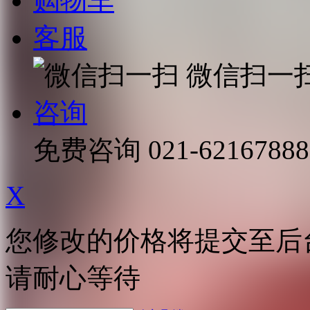
购物车
客服
微信扫一
咨询
免费咨询
021-62167888
X
您修改的价格将提交至后
请耐心等待