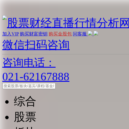
加入VIP
购买财富密钥
购买金股包
问客服
微信扫码咨询
咨询电话：
021-62167888
综合
股票