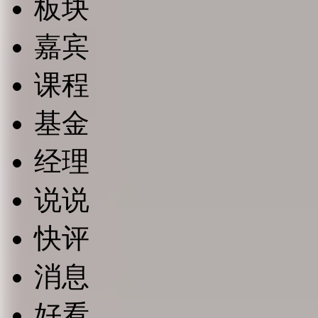
板块
嘉宾
课程
基金
经理
说说
快评
消息
好看