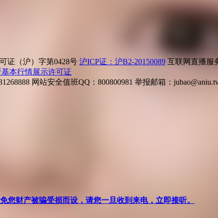
证（沪）字第0428号
沪ICP证：沪B2-20150089
互联网直播服务企
所基本行情展示许可证
268888
网站安全值班QQ：800800981
举报邮箱：
jubao@aniu.t
针对避免您财产被骗受损而设，请您一旦收到来电，立即接听。