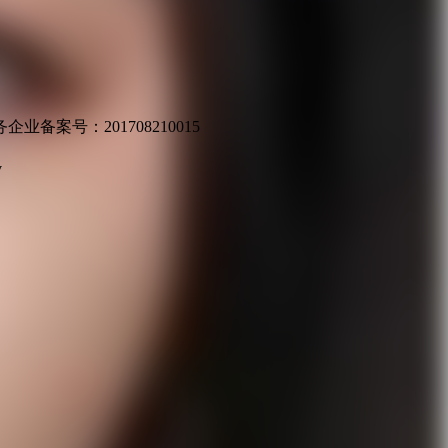
业备案号：201708210015
v