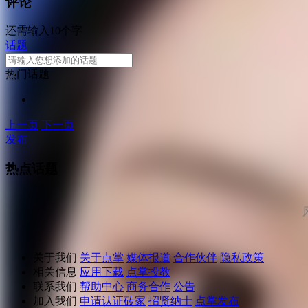
评论
还需输入10个字
话题
热门话题
上一页
下一页
发布
热点话题
关于我们
关于点掌
媒体报道
合作伙伴
隐私政策
相关信息
应用下载
点掌投教
联系我们
帮助中心
商务合作
公告
加入我们
申请认证砖家
招贤纳士
点掌发布