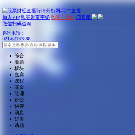
加入VIP
购买财富密钥
购买金股包
问客服
微信扫码咨询
咨询电话：
021-62167888
综合
股票
板块
嘉宾
课程
基金
经理
说说
快评
消息
好看
话题