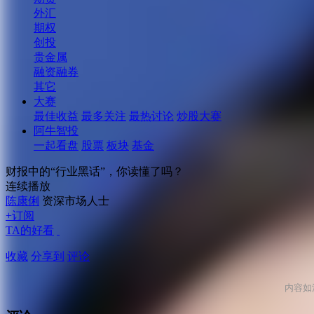
外汇
期权
创投
贵金属
融资融券
其它
大赛
最佳收益
最多关注
最热讨论
炒股大赛
阿牛智投
一起看盘
股票
板块
基金
财报中的“行业黑话”，你读懂了吗？
连续播放
陈康俐
资深市场人士
+订阅
TA的好看
收藏
分享到
评论
内容如