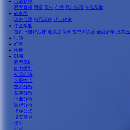
点掌财经
股票直播
回看
预告
点播
股市快讯
在线帮助
砖家团
说说股票
精品说说
认证砖家
牛金学园
首页
A股特战课
股票提高班
投资训练营
金融必学
股票五
话题
好看
快评
财商
股票基础
能力级别
交易心法
选股技巧
技术分析
基本分析
行业分析
宏观分析
指标公式
投资基金
债券
期货