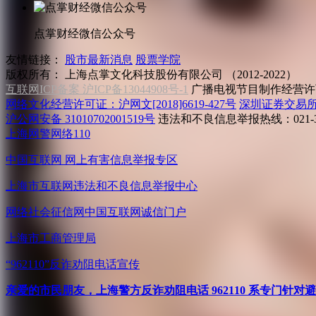
点掌财经微信公众号
友情链接：
股市最新消息
股票学院
版权所有：
上海点掌文化科技股份有限公司 （2012-2022）
互联网ICP备案 沪ICP备13044908号-1
广播电视节目制作经营许可
网络文化经营许可证：沪网文[2018]6619-427号
深圳证券交易
沪公网安备 31010702001519号
违法和不良信息举报热线：021-31
上海网警网络110
中国互联网
网上有害信息举报专区
上海市互联网
违法和不良信息举报中心
网络社会征信网
中国互联网诚信门户
上海市工商管理局
“962110”
反诈劝阻电话宣传
亲爱的市民朋友，上海警方反诈劝阻电话 962110 系专门