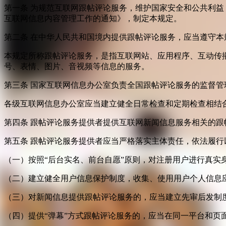
第一条 为规范互联网跟帖评论服务，维护国家安全和公共利
互联网信息内容管理工作的通知》，制定本规定。
第二条 在中华人民共和国境内提供跟帖评论服务，应当遵守本
本规定所称跟帖评论服务，是指互联网站、应用程序、互动传
号、表情、图片、音视频等信息的服务。
第三条 国家互联网信息办公室负责全国跟帖评论服务的监督
各级互联网信息办公室应当建立健全日常检查和定期检查相结
第四条 跟帖评论服务提供者提供互联网新闻信息服务相关的
第五条 跟帖评论服务提供者应当严格落实主体责任，依法履行
（一）按照“后台实名、前台自愿”原则，对注册用户进行真实
（二）建立健全用户信息保护制度，收集、使用用户个人信息
（三）对新闻信息提供跟帖评论服务的，应当建立先审后发制
（四）提供“弹幕”方式跟帖评论服务的，应当在同一平台和页