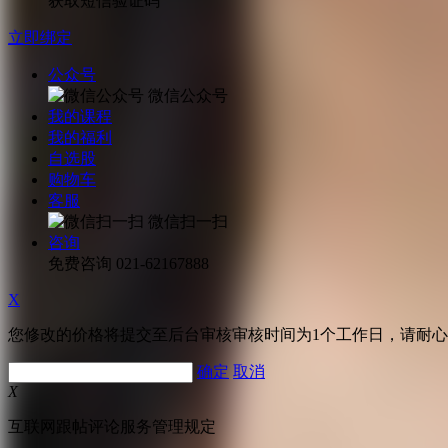
获取短信验证码
立即绑定
公众号
微信公众号
我的课程
我的福利
自选股
购物车
客服
微信扫一扫
咨询
免费咨询
021-62167888
X
您修改的价格将提交至后台审核审核时间为1个工作日，请耐
确定
取消
X
互联网跟帖评论服务管理规定