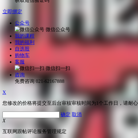
获取短信验证码
立即绑定
公众号
微信公众号
我的课程
我的福利
自选股
购物车
客服
微信扫一扫
咨询
免费咨询
021-62167888
X
您修改的价格将提交至后台审核审核时间为1个工作日，请耐
确定
取消
X
互联网跟帖评论服务管理规定