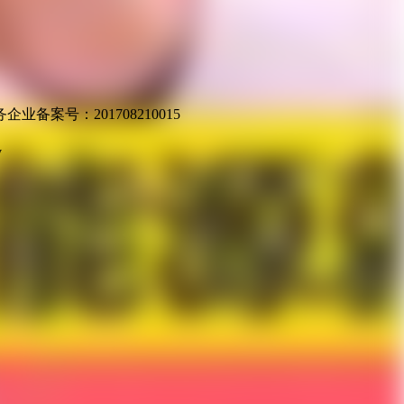
业备案号：201708210015
v