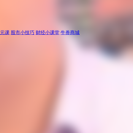
元课
股市小技巧
财经小课堂
牛券商城