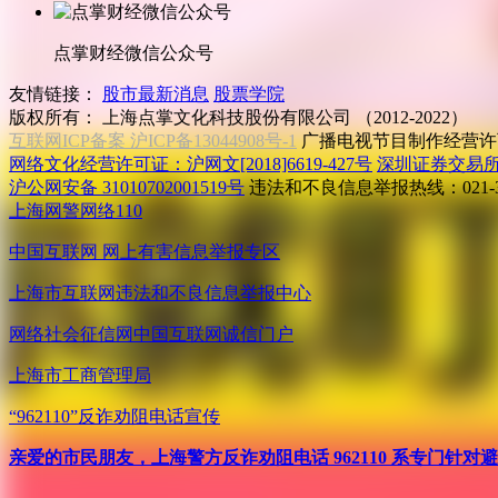
点掌财经微信公众号
友情链接：
股市最新消息
股票学院
版权所有：
上海点掌文化科技股份有限公司 （2012-2022）
互联网ICP备案 沪ICP备13044908号-1
广播电视节目制作经营许可
网络文化经营许可证：沪网文[2018]6619-427号
深圳证券交易
沪公网安备 31010702001519号
违法和不良信息举报热线：021-31
上海网警网络110
中国互联网
网上有害信息举报专区
上海市互联网
违法和不良信息举报中心
网络社会征信网
中国互联网诚信门户
上海市工商管理局
“962110”
反诈劝阻电话宣传
亲爱的市民朋友，上海警方反诈劝阻电话 962110 系专门