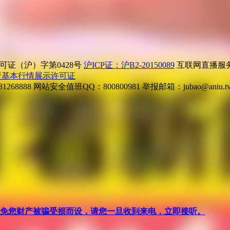
证（沪）字第0428号
沪ICP证：沪B2-20150089
互联网直播服务企
所基本行情展示许可证
268888
网站安全值班QQ：800800981
举报邮箱：
jubao@aniu.t
针对避免您财产被骗受损而设，请您一旦收到来电，立即接听。