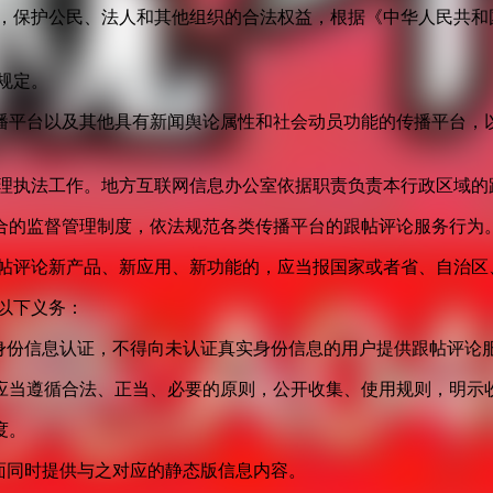
益，保护公民、法人和其他组织的合法权益，根据《中华人民共和
规定。
播平台以及其他具有新闻舆论属性和社会动员功能的传播平台，以
管理执法工作。地方互联网信息办公室依据职责负责本行政区域的
合的监督管理制度，依法规范各类传播平台的跟帖评论服务行为
跟帖评论新产品、新应用、新功能的，应当报国家或者省、自治区
以下义务：
身份信息认证，不得向未认证真实身份信息的用户提供跟帖评论
应当遵循合法、正当、必要的原则，公开收集、使用规则，明示
度。
面同时提供与之对应的静态版信息内容。