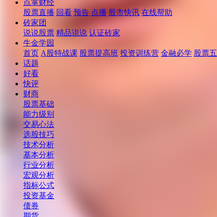
点掌财经
股票直播
回看
预告
点播
股市快讯
在线帮助
砖家团
说说股票
精品说说
认证砖家
牛金学园
首页
A股特战课
股票提高班
投资训练营
金融必学
股票五
话题
好看
快评
财商
股票基础
能力级别
交易心法
选股技巧
技术分析
基本分析
行业分析
宏观分析
指标公式
投资基金
债券
期货