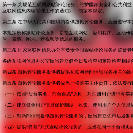
第一条 为规范互联网跟帖评论服务，维护国家安全和公共利
互联网信息内容管理工作的通知》，制定本规定。
第二条 在中华人民共和国境内提供跟帖评论服务，应当遵守本
本规定所称跟帖评论服务，是指互联网站、应用程序、互动传
号、表情、图片、音视频等信息的服务。
第三条 国家互联网信息办公室负责全国跟帖评论服务的监督
各级互联网信息办公室应当建立健全日常检查和定期检查相结
第四条 跟帖评论服务提供者提供互联网新闻信息服务相关的
第五条 跟帖评论服务提供者应当严格落实主体责任，依法履行
（一）按照“后台实名、前台自愿”原则，对注册用户进行真实
（二）建立健全用户信息保护制度，收集、使用用户个人信息
（三）对新闻信息提供跟帖评论服务的，应当建立先审后发制
（四）提供“弹幕”方式跟帖评论服务的，应当在同一平台和页