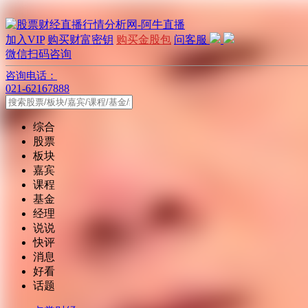
加入VIP
购买财富密钥
购买金股包
问客服
微信扫码咨询
咨询电话：
021-62167888
综合
股票
板块
嘉宾
课程
基金
经理
说说
快评
消息
好看
话题