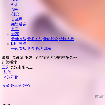
外汇
期权
创投
贵金属
融资融券
其它
大赛
最佳收益
最多关注
最热讨论
炒股大赛
阿牛智投
一起看盘
股票
板块
基金
最后市场能走多远，还得看新能源能撑多久~~
连续播放
王亮
资深市场人士
+订阅
TA的好看
收藏
分享到
评论
内容如