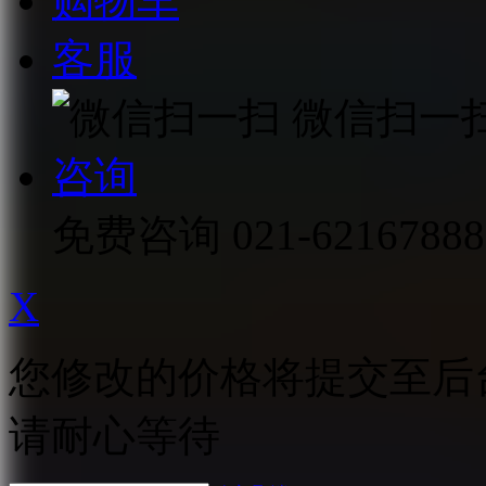
购物车
客服
微信扫一
咨询
免费咨询
021-62167888
X
您修改的价格将提交至后
请耐心等待