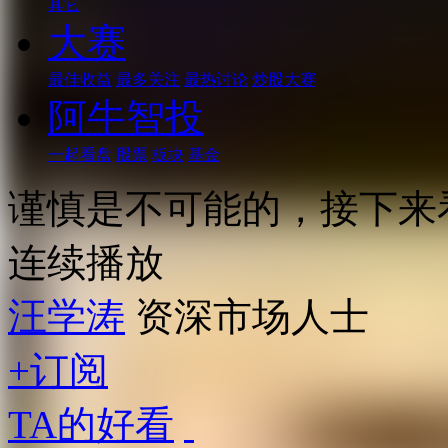
其它
大赛
最佳收益
最多关注
最热讨论
炒股大赛
阿牛智投
一起看盘
股票
板块
基金
谨慎是不可能的，接下来
连续播放
汪学涛
资深市场人士
+订阅
TA的好看