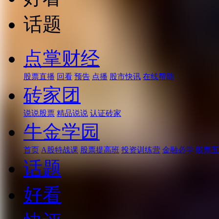
话题
点掌财经
股票直播
回看
预告
点播
股市快讯
在线帮助
砖家团
说说股票
精品说说
认证砖家
牛金学园
首页
A股特战课
股票提高班
投资训练营
金融必学
股票五
话题
好看