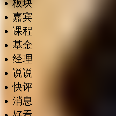
板块
嘉宾
课程
基金
经理
说说
快评
消息
好看