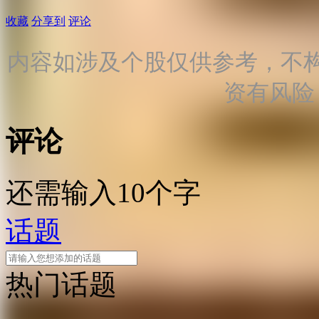
收藏
分享到
评论
内容如涉及个股仅供参考，不
资有风险
评论
还需输入10个字
话题
热门话题