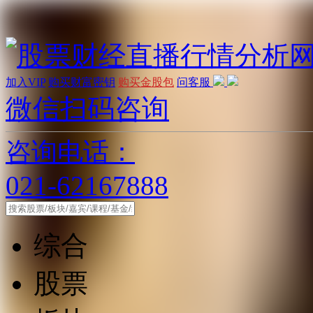
加入VIP
购买财富密钥
购买金股包
问客服
微信扫码咨询
咨询电话：
021-62167888
综合
股票