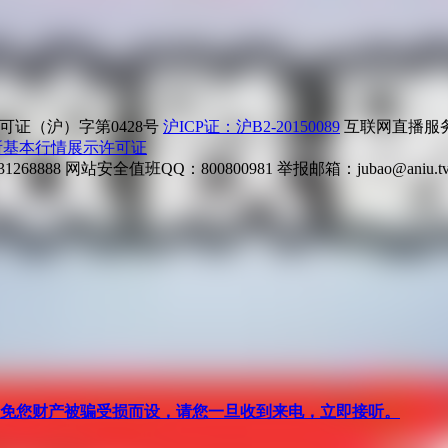
证（沪）字第0428号
沪ICP证：沪B2-20150089
互联网直播服务企
所基本行情展示许可证
268888
网站安全值班QQ：800800981
举报邮箱：
jubao@aniu.t
针对避免您财产被骗受损而设，请您一旦收到来电，立即接听。