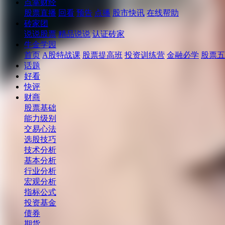
点掌财经
股票直播
回看
预告
点播
股市快讯
在线帮助
砖家团
说说股票
精品说说
认证砖家
牛金学园
首页
A股特战课
股票提高班
投资训练营
金融必学
股票五
话题
好看
快评
财商
股票基础
能力级别
交易心法
选股技巧
技术分析
基本分析
行业分析
宏观分析
指标公式
投资基金
债券
期货