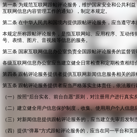
第一条 为规范互联网跟帖评论服务，维护国家安全和公共利
互联网信息内容管理工作的通知》，制定本规定。
第二条 在中华人民共和国境内提供跟帖评论服务，应当遵守本
本规定所称跟帖评论服务，是指互联网站、应用程序、互动传
号、表情、图片、音视频等信息的服务。
第三条 国家互联网信息办公室负责全国跟帖评论服务的监督
各级互联网信息办公室应当建立健全日常检查和定期检查相结
第四条 跟帖评论服务提供者提供互联网新闻信息服务相关的
第五条 跟帖评论服务提供者应当严格落实主体责任，依法履行
（一）按照“后台实名、前台自愿”原则，对注册用户进行真实
（二）建立健全用户信息保护制度，收集、使用用户个人信息
（三）对新闻信息提供跟帖评论服务的，应当建立先审后发制
（四）提供“弹幕”方式跟帖评论服务的，应当在同一平台和页