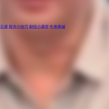
元课
股市小技巧
财经小课堂
牛券商城