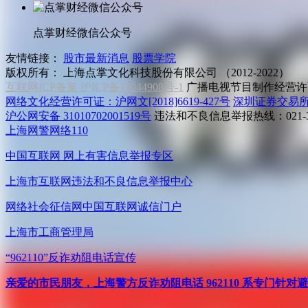
点掌财经微信公众号
友情链接：
股市最新消息
股票学院
版权所有：
上海点掌文化科技股份有限公司 （2012-2022）
互联网ICP备案 沪ICP备13044908号-1
广播电视节目制作经营许可
网络文化经营许可证：沪网文[2018]6619-427号
深圳证券交易
沪公网安备 31010702001519号
违法和不良信息举报热线：021-31
上海网警网络110
中国互联网
网上有害信息举报专区
上海市互联网
违法和不良信息举报中心
网络社会征信网
中国互联网诚信门户
上海市工商管理局
“962110”
反诈劝阻电话宣传
亲爱的市民朋友，上海警方反诈劝阻电话 962110 系专门