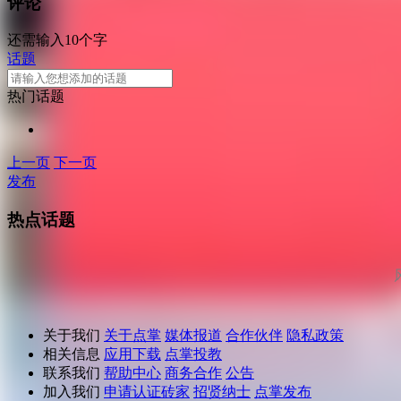
评论
还需输入10个字
话题
热门话题
上一页
下一页
发布
热点话题
关于我们
关于点掌
媒体报道
合作伙伴
隐私政策
相关信息
应用下载
点掌投教
联系我们
帮助中心
商务合作
公告
加入我们
申请认证砖家
招贤纳士
点掌发布