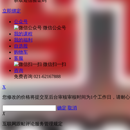
获取短信验证码
立即绑定
公众号
微信公众号
我的课程
我的福利
自选股
购物车
客服
微信扫一扫
咨询
免费咨询
021-62167888
X
您修改的价格将提交至后台审核审核时间为1个工作日，请耐
确定
取消
X
互联网跟帖评论服务管理规定