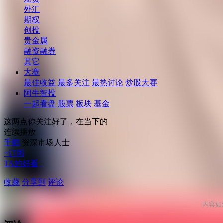
外汇
期权
创投
贵金属
融资融券
其它
大赛
最佳收益
最多关注
最热讨论
炒股大赛
阿牛智投
一起看盘
股票
板块
基金
这两点你关注好了，在当下的
连续播放
千鹤
资深市场人士
+订阅
TA的好看
收藏
分享到
评论
内容如