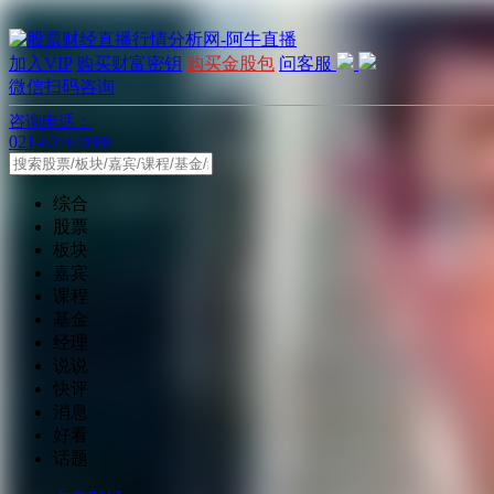
加入VIP
购买财富密钥
购买金股包
问客服
微信扫码咨询
咨询电话：
021-62167888
综合
股票
板块
嘉宾
课程
基金
经理
说说
快评
消息
好看
话题