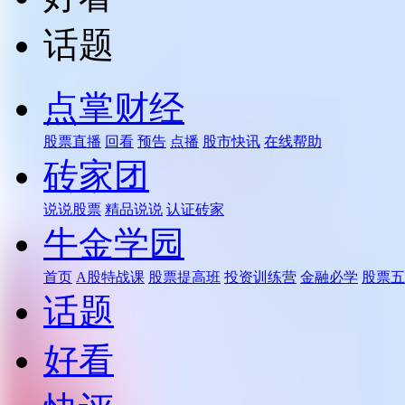
话题
点掌财经
股票直播
回看
预告
点播
股市快讯
在线帮助
砖家团
说说股票
精品说说
认证砖家
牛金学园
首页
A股特战课
股票提高班
投资训练营
金融必学
股票五
话题
好看