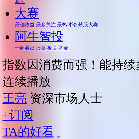
其它
大赛
最佳收益
最多关注
最热讨论
炒股大赛
阿牛智投
一起看盘
股票
板块
基金
指数因消费而强！能持续
连续播放
王亮
资深市场人士
+订阅
TA的好看