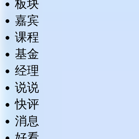
板块
嘉宾
课程
基金
经理
说说
快评
消息
好看