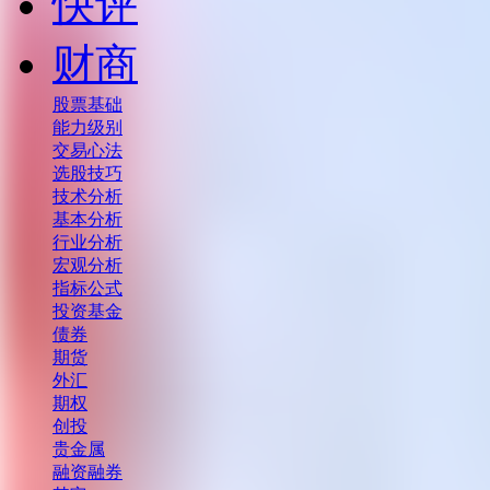
快评
财商
股票基础
能力级别
交易心法
选股技巧
技术分析
基本分析
行业分析
宏观分析
指标公式
投资基金
债券
期货
外汇
期权
创投
贵金属
融资融券