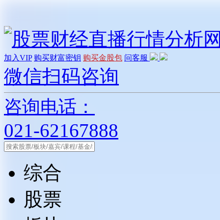
加入VIP
购买财富密钥
购买金股包
问客服
微信扫码咨询
咨询电话：
021-62167888
综合
股票