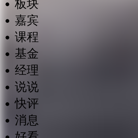
板块
嘉宾
课程
基金
经理
说说
快评
消息
好看