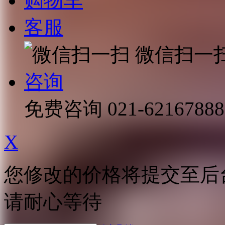
购物车
客服
微信扫一
咨询
免费咨询
021-62167888
X
您修改的价格将提交至后
请耐心等待