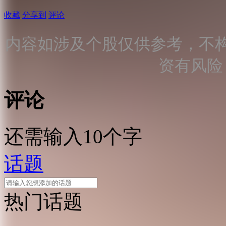
收藏
分享到
评论
内容如涉及个股仅供参考，不
资有风险
评论
还需输入10个字
话题
热门话题