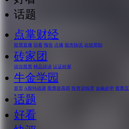
话题
点掌财经
股票直播
回看
预告
点播
股市快讯
在线帮助
砖家团
说说股票
精品说说
认证砖家
牛金学园
首页
A股特战课
股票提高班
投资训练营
金融必学
股票五
话题
好看