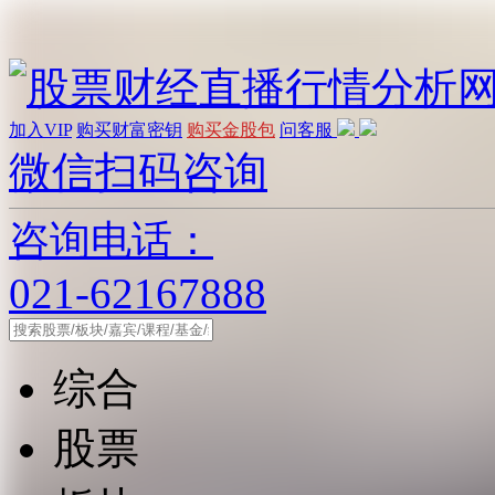
加入VIP
购买财富密钥
购买金股包
问客服
微信扫码咨询
咨询电话：
021-62167888
综合
股票