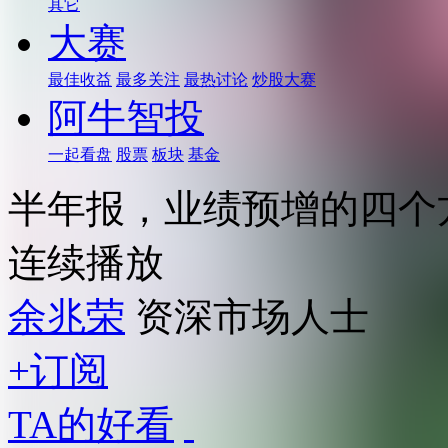
其它
大赛
最佳收益
最多关注
最热讨论
炒股大赛
阿牛智投
一起看盘
股票
板块
基金
半年报，业绩预增的四个
连续播放
余兆荣
资深市场人士
+订阅
TA的好看