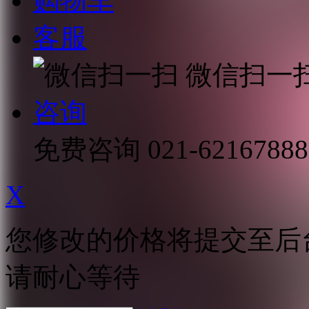
购物车
客服
微信扫一
咨询
免费咨询
021-62167888
X
您修改的价格将提交至后
请耐心等待