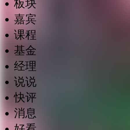
板块
嘉宾
课程
基金
经理
说说
快评
消息
好看