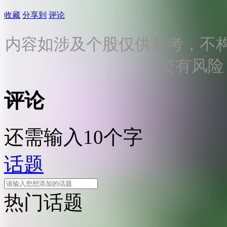
收藏
分享到
评论
内容如涉及个股仅供参考，不
资有风险
评论
还需输入10个字
话题
热门话题