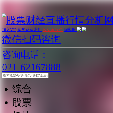
加入VIP
购买财富密钥
购买金股包
问客服
微信扫码咨询
咨询电话：
021-62167888
综合
股票