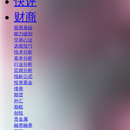
快评
财商
股票基础
能力级别
交易心法
选股技巧
技术分析
基本分析
行业分析
宏观分析
指标公式
投资基金
债券
期货
外汇
期权
创投
贵金属
融资融券