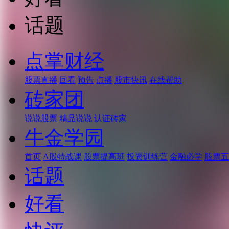
话题
点掌财经
股票直播
回看
预告
点播
股市快讯
在线帮助
砖家团
说说股票
精品说说
认证砖家
牛金学园
首页
A股特战课
股票提高班
投资训练营
金融必学
股票五
话题
好看