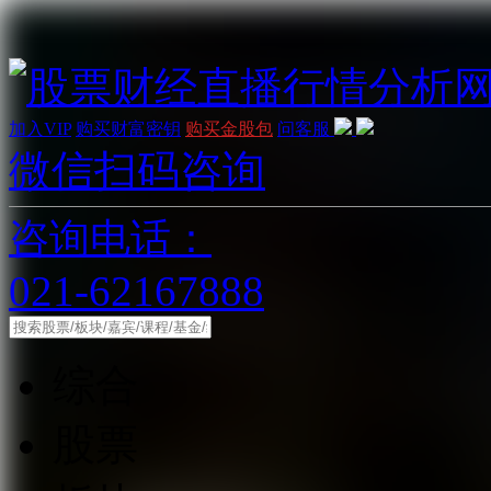
加入VIP
购买财富密钥
购买金股包
问客服
微信扫码咨询
咨询电话：
021-62167888
综合
股票