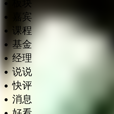
板块
嘉宾
课程
基金
经理
说说
快评
消息
好看