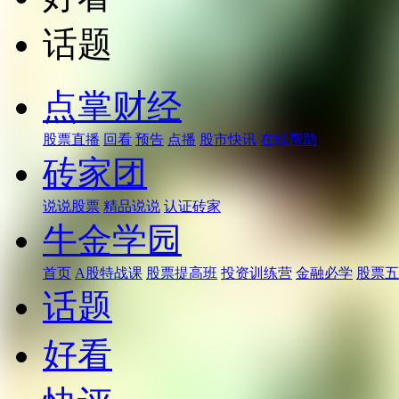
话题
点掌财经
股票直播
回看
预告
点播
股市快讯
在线帮助
砖家团
说说股票
精品说说
认证砖家
牛金学园
首页
A股特战课
股票提高班
投资训练营
金融必学
股票五
话题
好看