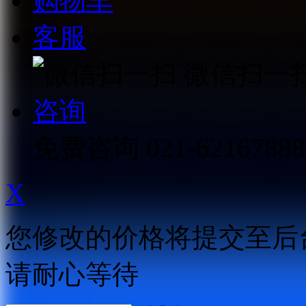
购物车
客服
微信扫一
咨询
免费咨询
021-62167888
X
您修改的价格将提交至后
请耐心等待