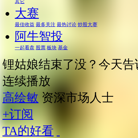
其它
大赛
最佳收益
最多关注
最热讨论
炒股大赛
阿牛智投
一起看盘
股票
板块
基金
锂姑娘结束了没？今天告
连续播放
高绘敏
资深市场人士
+订阅
TA的好看