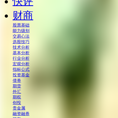
快评
财商
股票基础
能力级别
交易心法
选股技巧
技术分析
基本分析
行业分析
宏观分析
指标公式
投资基金
债券
期货
外汇
期权
创投
贵金属
融资融券