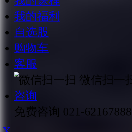
我的课程
我的福利
自选股
购物车
客服
微信扫一
咨询
免费咨询
021-62167888
X