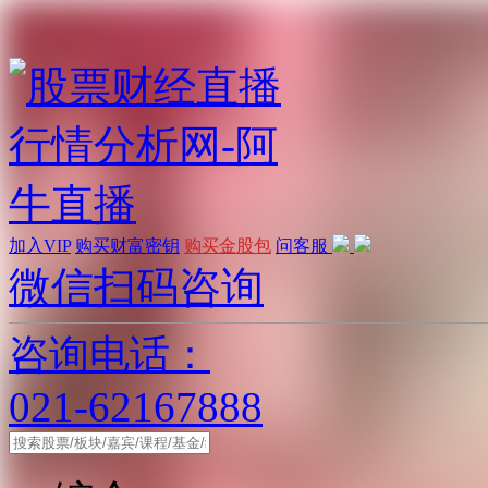
加入VIP
购买财富密钥
购买金股包
问客服
微信扫码咨询
咨询电话：
021-62167888