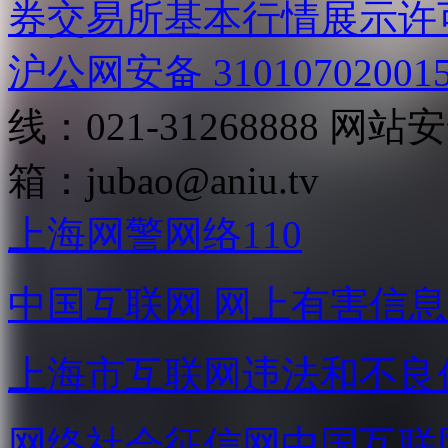
券交易所基本行情展示许
沪公网安备 31010702001
线：021-31268888
网站安全
箱：
jubao@aniu.tv
上海网警网络110
中国互联网
网上有害信息
上海市互联网
违法和不良
网络社会征信网
中国互联