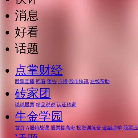
消息
好看
话题
点掌财经
股票直播
回看
预告
点播
股市快讯
在线帮助
砖家团
说说股票
精品说说
认证砖家
牛金学园
首页
A股特战课
股票提高班
投资训练营
金融必学
股票五