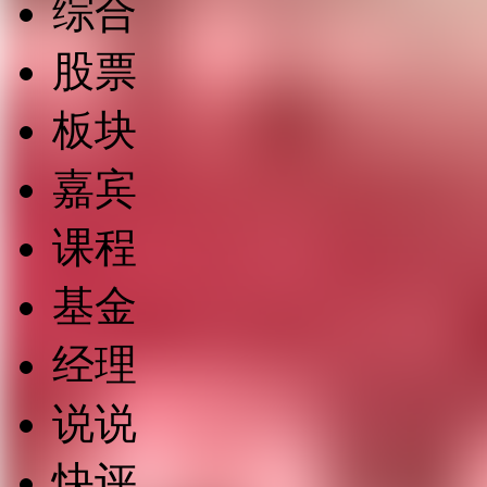
综合
股票
板块
嘉宾
课程
基金
经理
说说
快评