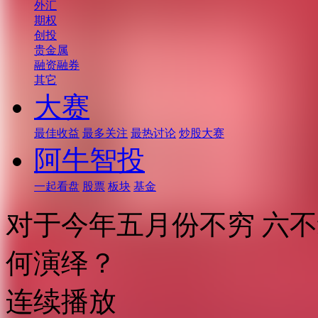
外汇
期权
创投
贵金属
融资融券
其它
大赛
最佳收益
最多关注
最热讨论
炒股大赛
阿牛智投
一起看盘
股票
板块
基金
对于今年五月份不穷 六
何演绎？
连续播放