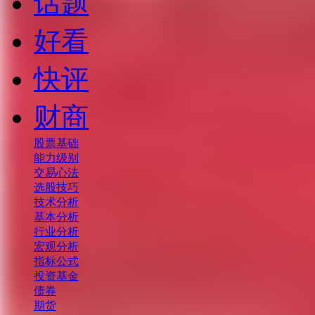
话题
好看
快评
财商
股票基础
能力级别
交易心法
选股技巧
技术分析
基本分析
行业分析
宏观分析
指标公式
投资基金
债券
期货