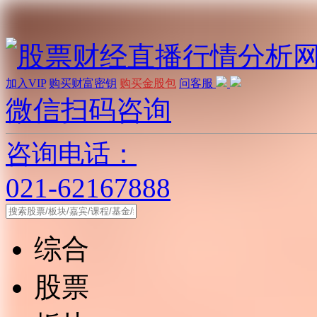
加入VIP
购买财富密钥
购买金股包
问客服
微信扫码咨询
咨询电话：
021-62167888
综合
股票