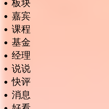
板块
嘉宾
课程
基金
经理
说说
快评
消息
好看