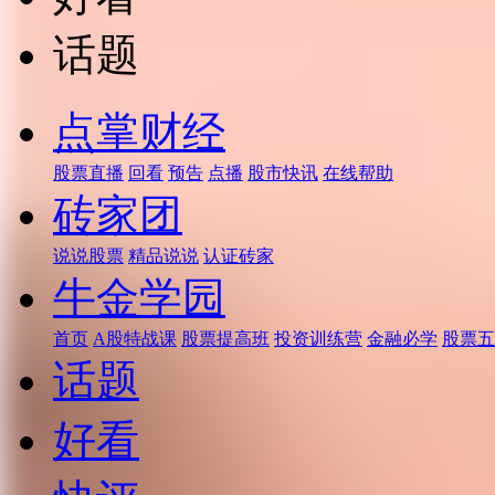
话题
点掌财经
股票直播
回看
预告
点播
股市快讯
在线帮助
砖家团
说说股票
精品说说
认证砖家
牛金学园
首页
A股特战课
股票提高班
投资训练营
金融必学
股票五
话题
好看