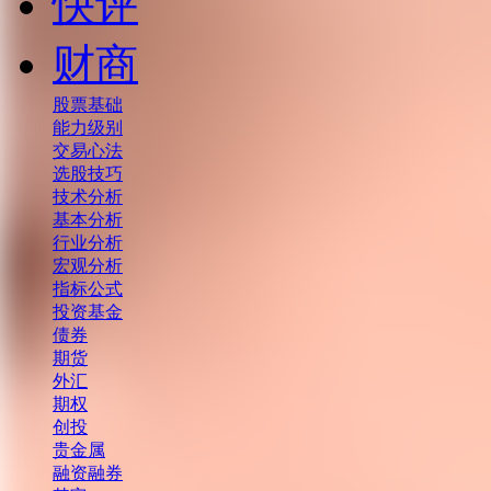
快评
财商
股票基础
能力级别
交易心法
选股技巧
技术分析
基本分析
行业分析
宏观分析
指标公式
投资基金
债券
期货
外汇
期权
创投
贵金属
融资融券