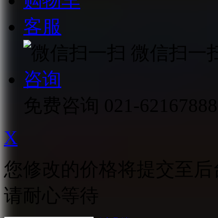
购物车
客服
微信扫一
咨询
免费咨询
021-62167888
X
您修改的价格将提交至后
请耐心等待