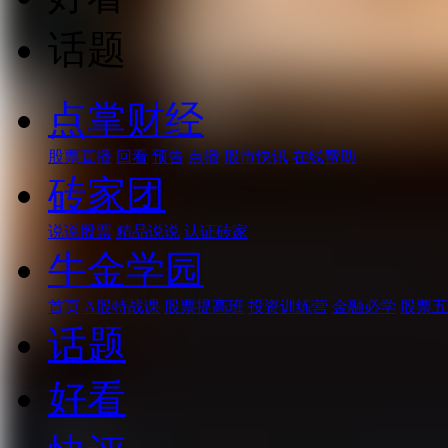
话题
点掌财经
股票直播
回看
预告
点播
股市快讯
在线帮助
砖家团
说说股票
精品说说
认证砖家
牛金学园
首页
A股特战课
股票提高班
投资训练营
金融必学
股票五
话题
好看