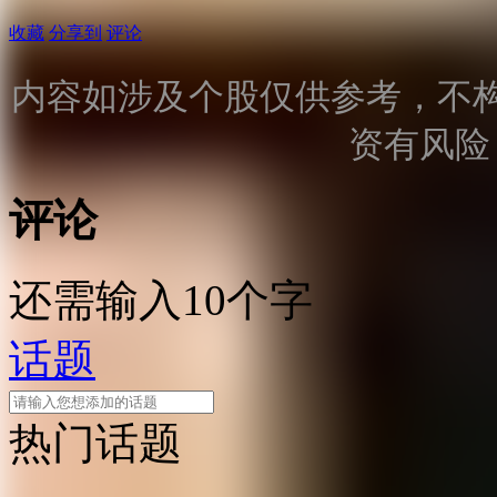
收藏
分享到
评论
内容如涉及个股仅供参考，不
资有风险
评论
还需输入10个字
话题
热门话题