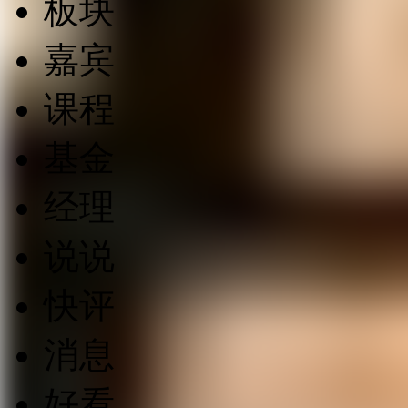
板块
嘉宾
课程
基金
经理
说说
快评
消息
好看