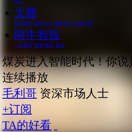
其它
大赛
最佳收益
最多关注
最热讨论
炒股大赛
阿牛智投
一起看盘
股票
板块
基金
煤炭进入智能时代！你说
连续播放
毛利哥
资深市场人士
+订阅
TA的好看