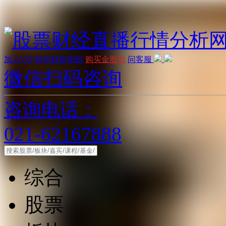
加入VIP
购买财富密钥
购买金股包
问客服
微信扫码咨询
咨询电话：
021-62167888
综合
股票