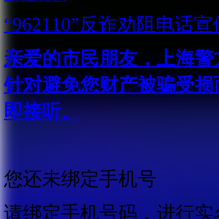
“962110”
反诈劝阻电话宣
亲爱的市民朋友，上海警方反
针对避免您财产被骗受损
即接听。
您还未绑定手机号
请绑定手机号码，进行实