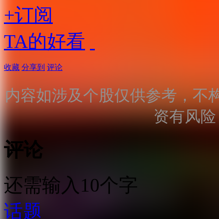
+订阅
TA的好看
收藏
分享到
评论
内容如涉及个股仅供参考，不
资有风险
评论
还需输入10个字
话题