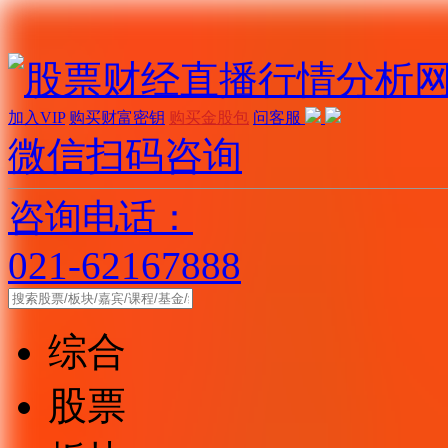
加入VIP
购买财富密钥
购买金股包
问客服
微信扫码咨询
咨询电话：
021-62167888
综合
股票