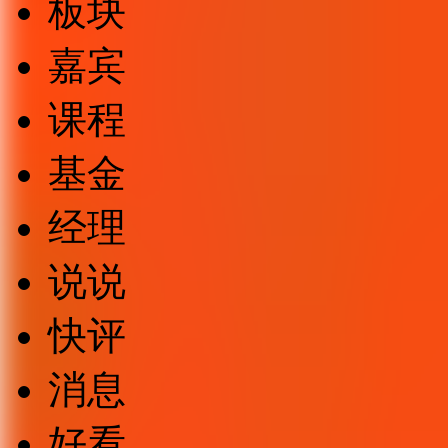
板块
嘉宾
课程
基金
经理
说说
快评
消息
好看