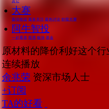
其它
大赛
最佳收益
最多关注
最热讨论
炒股大赛
阿牛智投
一起看盘
股票
板块
基金
原材料的降价利好这个行
连续播放
余兆荣
资深市场人士
+订阅
TA的好看