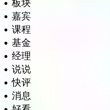
板块
嘉宾
课程
基金
经理
说说
快评
消息
好看