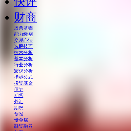
快评
财商
股票基础
能力级别
交易心法
选股技巧
技术分析
基本分析
行业分析
宏观分析
指标公式
投资基金
债券
期货
外汇
期权
创投
贵金属
融资融券