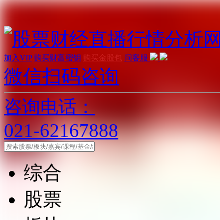
加入VIP
购买财富密钥
购买金股包
问客服
微信扫码咨询
咨询电话：
021-62167888
综合
股票