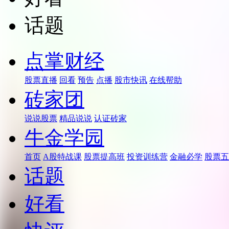
话题
点掌财经
股票直播
回看
预告
点播
股市快讯
在线帮助
砖家团
说说股票
精品说说
认证砖家
牛金学园
首页
A股特战课
股票提高班
投资训练营
金融必学
股票五
话题
好看