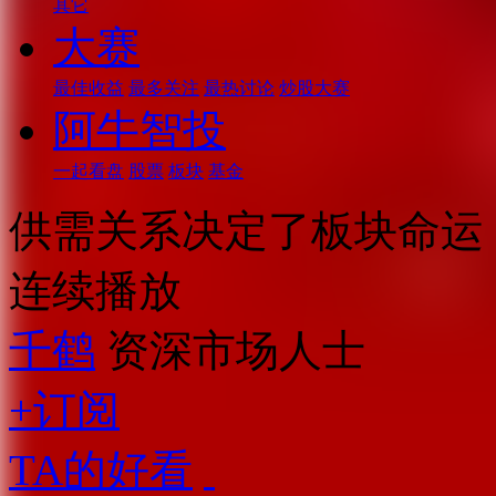
其它
大赛
最佳收益
最多关注
最热讨论
炒股大赛
阿牛智投
一起看盘
股票
板块
基金
供需关系决定了板块命运
连续播放
千鹤
资深市场人士
+订阅
TA的好看