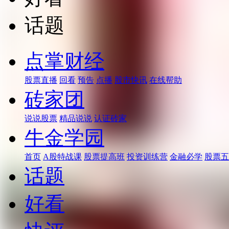
话题
点掌财经
股票直播
回看
预告
点播
股市快讯
在线帮助
砖家团
说说股票
精品说说
认证砖家
牛金学园
首页
A股特战课
股票提高班
投资训练营
金融必学
股票五
话题
好看