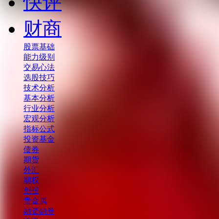
快评
财商
股票基础
能力级别
交易心法
选股技巧
技术分析
基本分析
行业分析
宏观分析
指标公式
投资基金
债券
期货
外汇
期权
创投
贵金属
融资融券