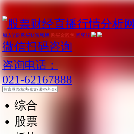
加入VIP
购买财富密钥
购买金股包
问客服
微信扫码咨询
咨询电话：
021-62167888
综合
股票