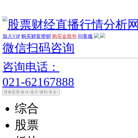
加入VIP
购买财富密钥
购买金股包
问客服
微信扫码咨询
咨询电话：
021-62167888
综合
股票