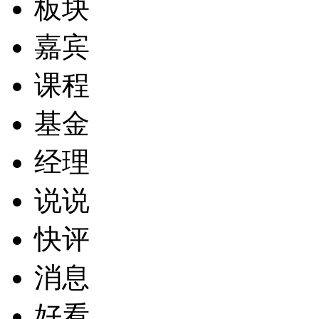
板块
嘉宾
课程
基金
经理
说说
快评
消息
好看