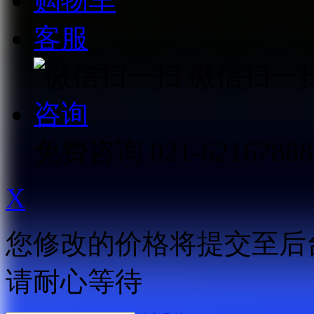
购物车
客服
微信扫一
咨询
免费咨询
021-62167888
X
您修改的价格将提交至后
请耐心等待