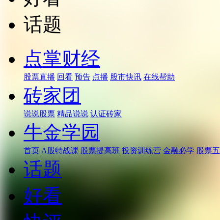
话题
点掌财经
股票直播
回看
预告
点播
股市快讯
在线帮助
砖家团
说说股票
精品说说
认证砖家
牛金学园
首页
A股特战课
股票提高班
投资训练营
金融必学
股票五
话题
好看