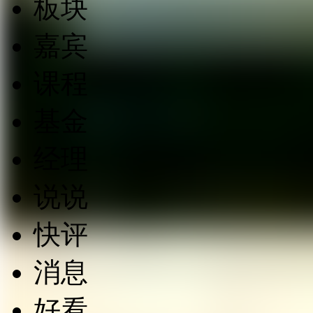
板块
嘉宾
课程
基金
经理
说说
快评
消息
好看