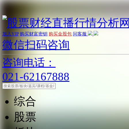
加入VIP
购买财富密钥
购买金股包
问客服
微信扫码咨询
咨询电话：
021-62167888
综合
股票