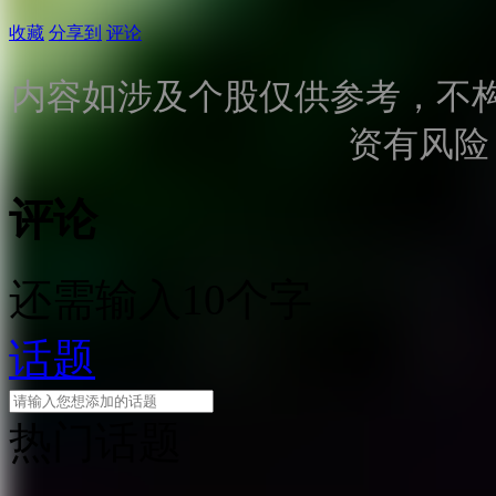
收藏
分享到
评论
内容如涉及个股仅供参考，不
资有风险
评论
还需输入10个字
话题
热门话题