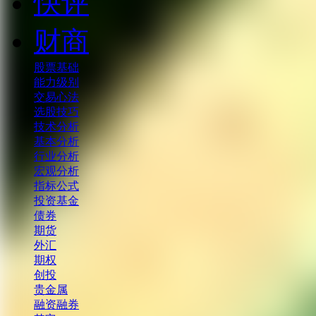
快评
财商
股票基础
能力级别
交易心法
选股技巧
技术分析
基本分析
行业分析
宏观分析
指标公式
投资基金
债券
期货
外汇
期权
创投
贵金属
融资融券