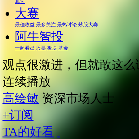
其它
大赛
最佳收益
最多关注
最热讨论
炒股大赛
阿牛智投
一起看盘
股票
板块
基金
观点很激进，但就敢这么
连续播放
高绘敏
资深市场人士
+订阅
TA的好看