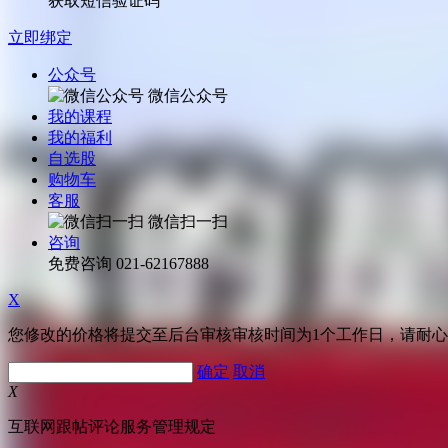
获取短信验证码
立即绑定
公众号
微信公众号
我的课程
我的福利
自选股
购物车
客服
微信扫一扫
咨询
免费咨询
021-62167888
X
您修改的价格将提交至后台审核审核时间为1个工作日，请耐
确定
取消
X
互联网跟帖评论服务管理规定