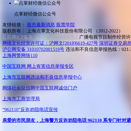
点掌财经微信公众号
友情链接：
股市最新消息
股票学院
版权所有：
上海点掌文化科技股份有限公司 （2012-2022）
互联网ICP备案 沪ICP备13044908号-1
广播电视节目制作经营许可
网络文化经营许可证：沪网文[2018]6619-427号
深圳证券交易
沪公网安备 31010702001519号
违法和不良信息举报热线：021-31
上海网警网络110
中国互联网
网上有害信息举报专区
上海市互联网
违法和不良信息举报中心
网络社会征信网
中国互联网诚信门户
上海市工商管理局
“962110”
反诈劝阻电话宣传
亲爱的市民朋友，上海警方反诈劝阻电话 962110 系专门