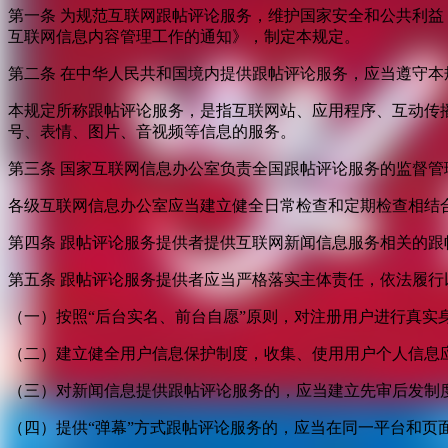
第一条 为规范互联网跟帖评论服务，维护国家安全和公共利
互联网信息内容管理工作的通知》，制定本规定。
第二条 在中华人民共和国境内提供跟帖评论服务，应当遵守本
本规定所称跟帖评论服务，是指互联网站、应用程序、互动传
号、表情、图片、音视频等信息的服务。
第三条 国家互联网信息办公室负责全国跟帖评论服务的监督
各级互联网信息办公室应当建立健全日常检查和定期检查相结
第四条 跟帖评论服务提供者提供互联网新闻信息服务相关的
第五条 跟帖评论服务提供者应当严格落实主体责任，依法履行
（一）按照“后台实名、前台自愿”原则，对注册用户进行真实
（二）建立健全用户信息保护制度，收集、使用用户个人信息
（三）对新闻信息提供跟帖评论服务的，应当建立先审后发制
（四）提供“弹幕”方式跟帖评论服务的，应当在同一平台和页