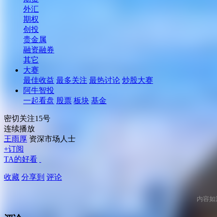
外汇
期权
创投
贵金属
融资融券
其它
大赛
最佳收益
最多关注
最热讨论
炒股大赛
阿牛智投
一起看盘
股票
板块
基金
密切关注15号
连续播放
王雨厚
资深市场人士
+订阅
TA的好看
收藏
分享到
评论
内容如