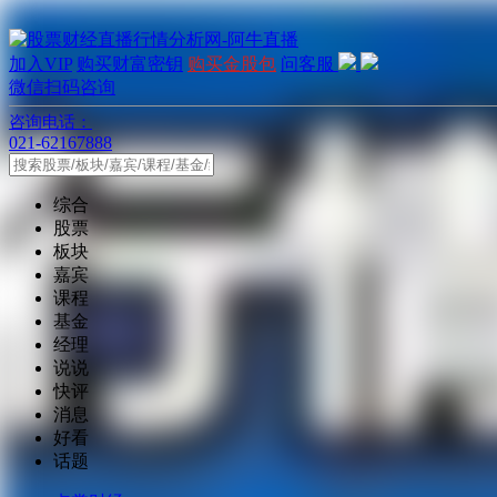
加入VIP
购买财富密钥
购买金股包
问客服
微信扫码咨询
咨询电话：
021-62167888
综合
股票
板块
嘉宾
课程
基金
经理
说说
快评
消息
好看
话题