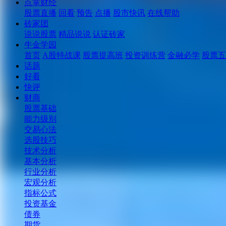
点掌财经
股票直播
回看
预告
点播
股市快讯
在线帮助
砖家团
说说股票
精品说说
认证砖家
牛金学园
首页
A股特战课
股票提高班
投资训练营
金融必学
股票五
话题
好看
快评
财商
股票基础
能力级别
交易心法
选股技巧
技术分析
基本分析
行业分析
宏观分析
指标公式
投资基金
债券
期货