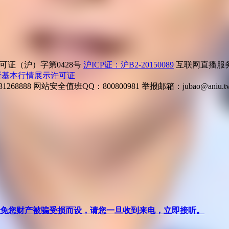
证（沪）字第0428号
沪ICP证：沪B2-20150089
互联网直播服务企
所基本行情展示许可证
268888
网站安全值班QQ：800800981
举报邮箱：
jubao@aniu.t
针对避免您财产被骗受损而设，请您一旦收到来电，立即接听。