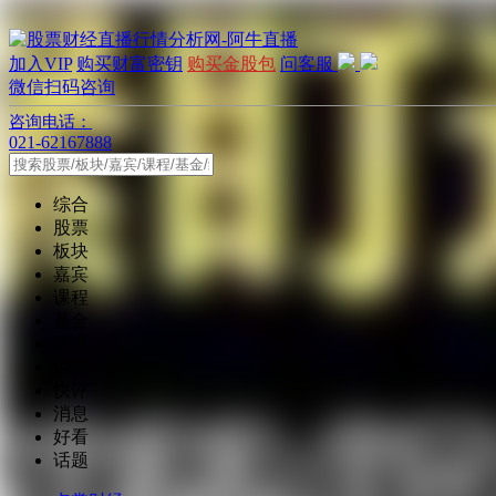
加入VIP
购买财富密钥
购买金股包
问客服
微信扫码咨询
咨询电话：
021-62167888
综合
股票
板块
嘉宾
课程
基金
经理
说说
快评
消息
好看
话题