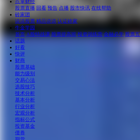
点掌财经
股票直播
回看
预告
点播
股市快讯
在线帮助
砖家团
说说股票
精品说说
认证砖家
牛金学园
首页
A股特战课
股票提高班
投资训练营
金融必学
股票五
话题
好看
快评
财商
股票基础
能力级别
交易心法
选股技巧
技术分析
基本分析
行业分析
宏观分析
指标公式
投资基金
债券
期货