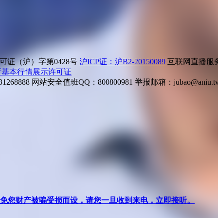
证（沪）字第0428号
沪ICP证：沪B2-20150089
互联网直播服务企
所基本行情展示许可证
268888
网站安全值班QQ：800800981
举报邮箱：
jubao@aniu.t
针对避免您财产被骗受损而设，请您一旦收到来电，立即接听。