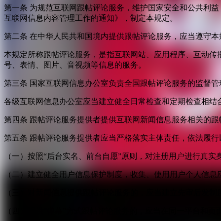
第一条 为规范互联网跟帖评论服务，维护国家安全和公共利
互联网信息内容管理工作的通知》，制定本规定。
第二条 在中华人民共和国境内提供跟帖评论服务，应当遵守本
本规定所称跟帖评论服务，是指互联网站、应用程序、互动传
号、表情、图片、音视频等信息的服务。
第三条 国家互联网信息办公室负责全国跟帖评论服务的监督
各级互联网信息办公室应当建立健全日常检查和定期检查相结
第四条 跟帖评论服务提供者提供互联网新闻信息服务相关的
第五条 跟帖评论服务提供者应当严格落实主体责任，依法履行
（一）按照“后台实名、前台自愿”原则，对注册用户进行真实
（二）建立健全用户信息保护制度，收集、使用用户个人信息
（三）对新闻信息提供跟帖评论服务的，应当建立先审后发制
（四）提供“弹幕”方式跟帖评论服务的，应当在同一平台和页