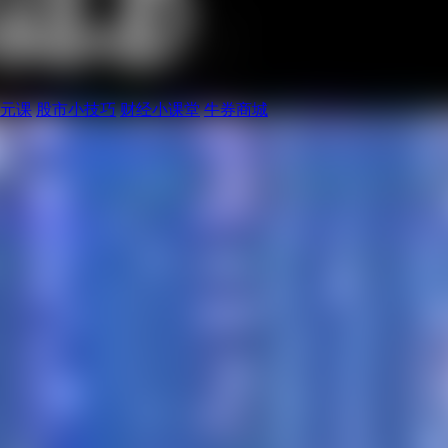
元课
股市小技巧
财经小课堂
牛券商城