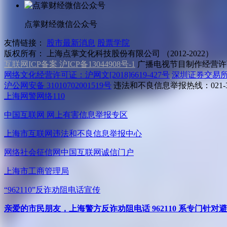
点掌财经微信公众号
友情链接：
股市最新消息
股票学院
版权所有：
上海点掌文化科技股份有限公司 （2012-2022）
互联网ICP备案 沪ICP备13044908号-1
广播电视节目制作经营许可
网络文化经营许可证：沪网文[2018]6619-427号
深圳证券交易
沪公网安备 31010702001519号
违法和不良信息举报热线：021-31
上海网警网络110
中国互联网
网上有害信息举报专区
上海市互联网
违法和不良信息举报中心
网络社会征信网
中国互联网诚信门户
上海市工商管理局
“962110”
反诈劝阻电话宣传
亲爱的市民朋友，上海警方反诈劝阻电话 962110 系专门