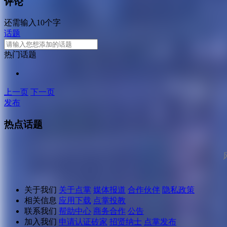
评论
还需输入10个字
话题
热门话题
上一页
下一页
发布
热点话题
关于我们
关于点掌
媒体报道
合作伙伴
隐私政策
相关信息
应用下载
点掌投教
联系我们
帮助中心
商务合作
公告
加入我们
申请认证砖家
招贤纳士
点掌发布