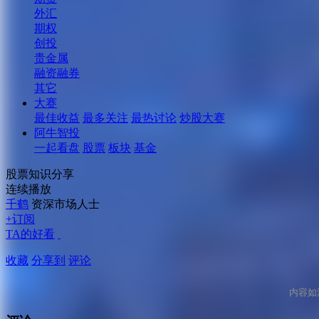
外汇
期权
创投
贵金属
融资融券
其它
大赛
最佳收益
最多关注
最热讨论
炒股大赛
阿牛智投
一起看盘
股票
板块
基金
股票知识分享
连续播放
千鹤
资深市场人士
+订阅
TA的好看
收藏
分享到
评论
内容如