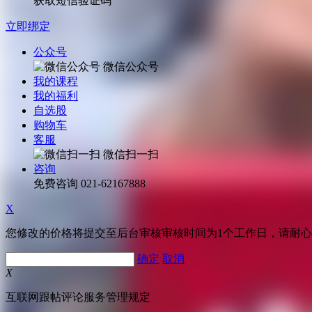
获取短信验证码
立即绑定
公众号
微信公众号
我的课程
我的福利
自选股
购物车
客服
微信扫一扫
咨询
免费咨询
021-62167888
X
您修改的价格将提交至后台审核审核时间为1个工作日，请耐
确定
取消
X
互联网跟帖评论服务管理规定