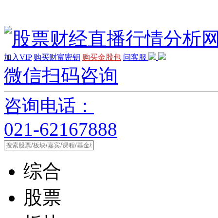
加入VIP
购买财富密钥
购买金股包
问客服
微信扫码咨询
咨询电话：
021-62167888
综合
股票