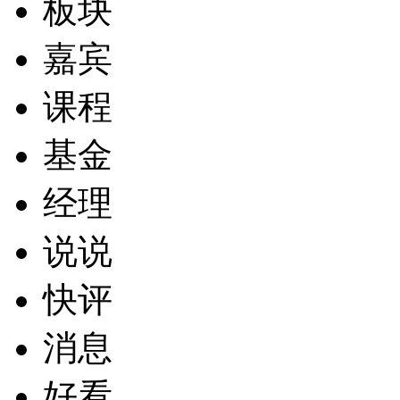
板块
嘉宾
课程
基金
经理
说说
快评
消息
好看