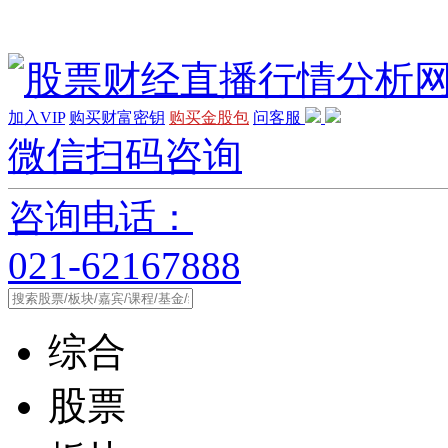
加入VIP
购买财富密钥
购买金股包
问客服
微信扫码咨询
咨询电话：
021-62167888
综合
股票