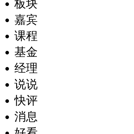
板块
嘉宾
课程
基金
经理
说说
快评
消息
好看