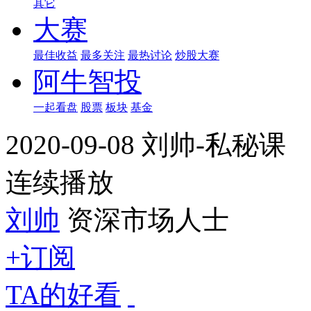
其它
大赛
最佳收益
最多关注
最热讨论
炒股大赛
阿牛智投
一起看盘
股票
板块
基金
2020-09-08 刘帅-私秘课
连续播放
刘帅
资深市场人士
+订阅
TA的好看