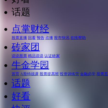
话题
点掌财经
股票直播
回看
预告
点播
股市快讯
在线帮助
砖家团
说说股票
精品说说
认证砖家
牛金学园
首页
A股特战课
股票提高班
投资训练营
金融必学
股票五
话题
好看