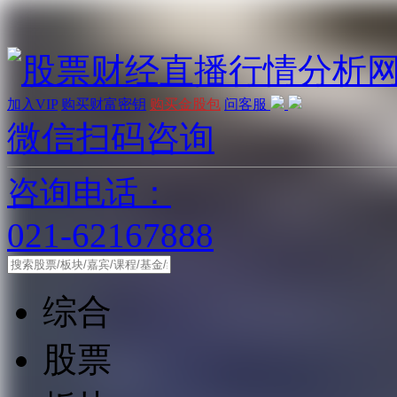
加入VIP
购买财富密钥
购买金股包
问客服
微信扫码咨询
咨询电话：
021-62167888
综合
股票