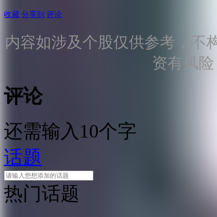
收藏
分享到
评论
内容如涉及个股仅供参考，不
资有风险
评论
还需输入10个字
话题
热门话题