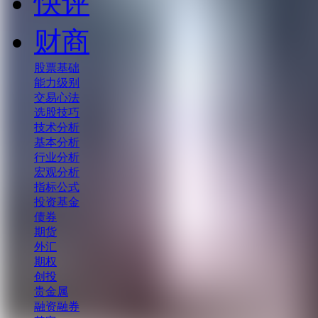
快评
财商
股票基础
能力级别
交易心法
选股技巧
技术分析
基本分析
行业分析
宏观分析
指标公式
投资基金
债券
期货
外汇
期权
创投
贵金属
融资融券