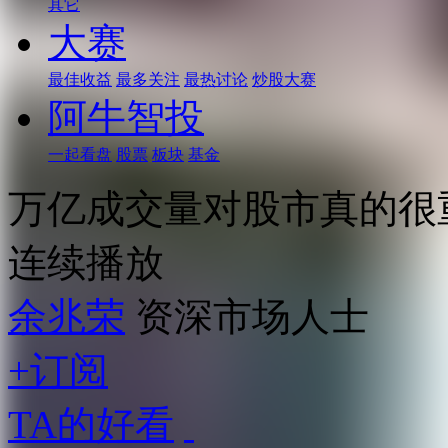
其它
大赛
最佳收益
最多关注
最热讨论
炒股大赛
阿牛智投
一起看盘
股票
板块
基金
万亿成交量对股市真的很
连续播放
余兆荣
资深市场人士
+订阅
TA的好看