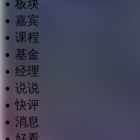
板块
嘉宾
课程
基金
经理
说说
快评
消息
好看