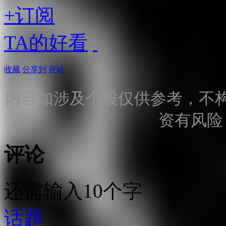
+订阅
TA的好看
收藏
分享到
评论
内容如涉及个股仅供参考，不
资有风险
评论
还需输入10个字
话题