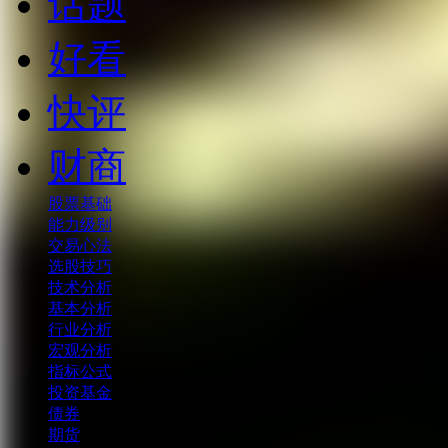
话题
好看
快评
财商
股票基础
能力级别
交易心法
选股技巧
技术分析
基本分析
行业分析
宏观分析
指标公式
投资基金
债券
期货