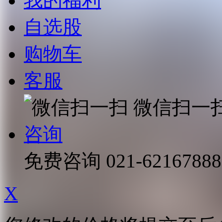
我的福利
自选股
购物车
客服
微信扫一
咨询
免费咨询
021-62167888
X