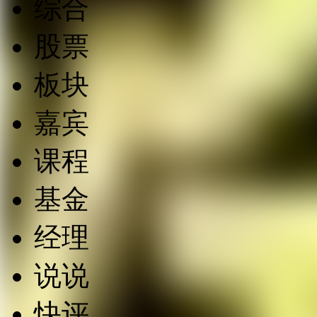
综合
股票
板块
嘉宾
课程
基金
经理
说说
快评