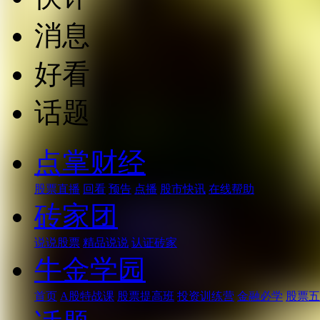
消息
好看
话题
点掌财经
股票直播
回看
预告
点播
股市快讯
在线帮助
砖家团
说说股票
精品说说
认证砖家
牛金学园
首页
A股特战课
股票提高班
投资训练营
金融必学
股票五