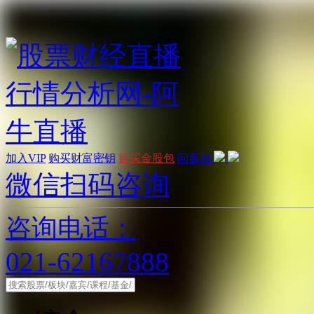
加入VIP
购买财富密钥
购买金股包
问客服
微信扫码咨询
咨询电话：
021-62167888