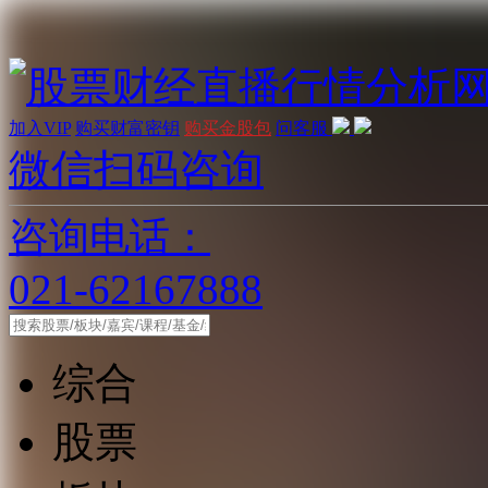
加入VIP
购买财富密钥
购买金股包
问客服
微信扫码咨询
咨询电话：
021-62167888
综合
股票