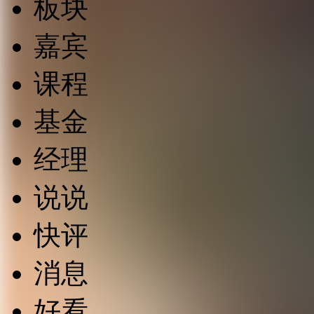
板块
嘉宾
课程
基金
经理
说说
快评
消息
好看