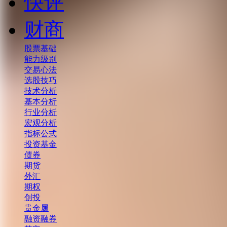
快评
财商
股票基础
能力级别
交易心法
选股技巧
技术分析
基本分析
行业分析
宏观分析
指标公式
投资基金
债券
期货
外汇
期权
创投
贵金属
融资融券