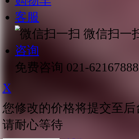
购物车
客服
微信扫一
咨询
免费咨询
021-62167888
X
您修改的价格将提交至后
请耐心等待