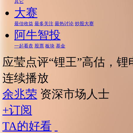
其它
大赛
最佳收益
最多关注
最热讨论
炒股大赛
阿牛智投
一起看盘
股票
板块
基金
应莹点评“锂王”高估，锂
连续播放
余兆荣
资深市场人士
+订阅
TA的好看