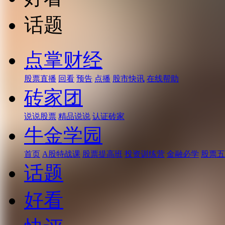
话题
点掌财经
股票直播
回看
预告
点播
股市快讯
在线帮助
砖家团
说说股票
精品说说
认证砖家
牛金学园
首页
A股特战课
股票提高班
投资训练营
金融必学
股票五
话题
好看