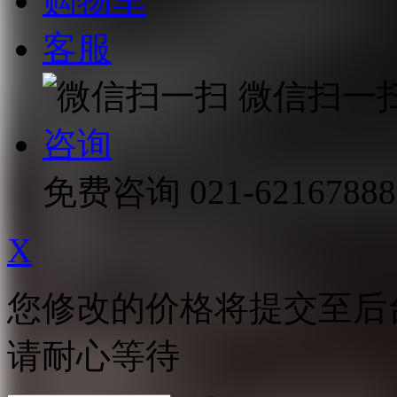
购物车
客服
微信扫一
咨询
免费咨询
021-62167888
X
您修改的价格将提交至后
请耐心等待