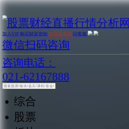
加入VIP
购买财富密钥
购买金股包
问客服
微信扫码咨询
咨询电话：
021-62167888
综合
股票