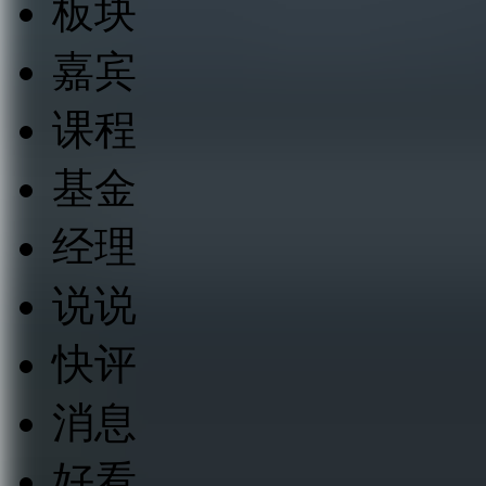
板块
嘉宾
课程
基金
经理
说说
快评
消息
好看