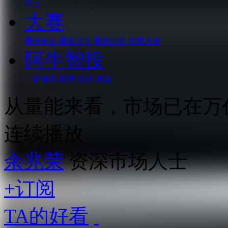
其它
大赛
最佳收益
最多关注
最热讨论
炒股大赛
阿牛智投
一起看盘
股票
板块
基金
从量能来看，市场已在万
连续播放
余兆荣
资深市场人士
+订阅
TA的好看