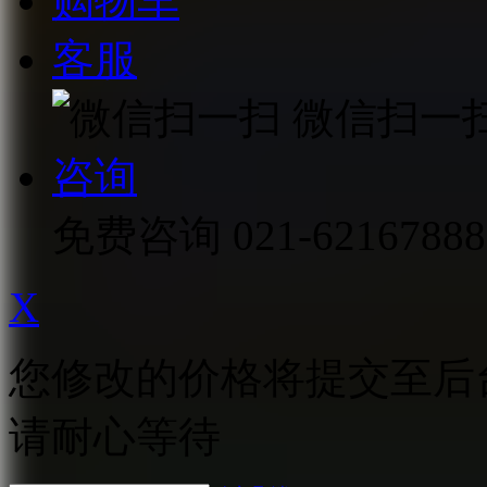
购物车
客服
微信扫一
咨询
免费咨询
021-62167888
X
您修改的价格将提交至后
请耐心等待