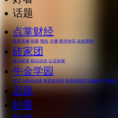
话题
点掌财经
股票直播
回看
预告
点播
股市快讯
在线帮助
砖家团
说说股票
精品说说
认证砖家
牛金学园
首页
A股特战课
股票提高班
投资训练营
金融必学
股票五
话题
好看