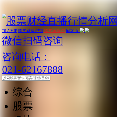
加入VIP
购买财富密钥
购买金股包
问客服
微信扫码咨询
咨询电话：
021-62167888
综合
股票