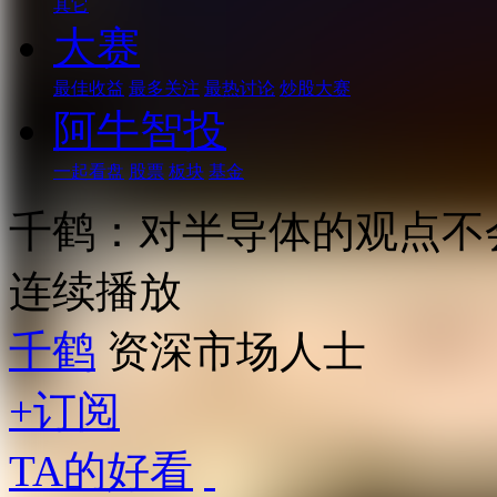
其它
大赛
最佳收益
最多关注
最热讨论
炒股大赛
阿牛智投
一起看盘
股票
板块
基金
千鹤：对半导体的观点不
连续播放
千鹤
资深市场人士
+订阅
TA的好看