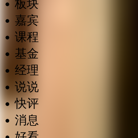
板块
嘉宾
课程
基金
经理
说说
快评
消息
好看