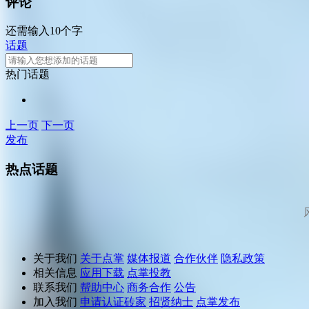
评论
还需输入10个字
话题
热门话题
上一页
下一页
发布
热点话题
关于我们
关于点掌
媒体报道
合作伙伴
隐私政策
相关信息
应用下载
点掌投教
联系我们
帮助中心
商务合作
公告
加入我们
申请认证砖家
招贤纳士
点掌发布