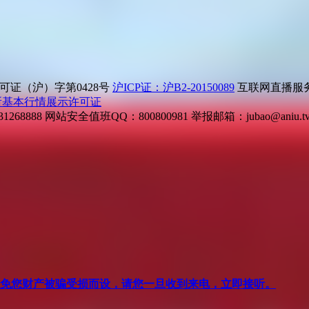
证（沪）字第0428号
沪ICP证：沪B2-20150089
互联网直播服务企
所基本行情展示许可证
268888
网站安全值班QQ：800800981
举报邮箱：
jubao@aniu.t
针对避免您财产被骗受损而设，请您一旦收到来电，立即接听。