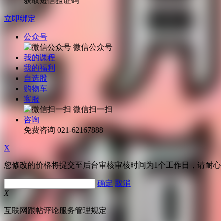
获取短信验证码
立即绑定
公众号
微信公众号
我的课程
我的福利
自选股
购物车
客服
微信扫一扫
咨询
免费咨询
021-62167888
X
您修改的价格将提交至后台审核审核时间为1个工作日，请耐
确定
取消
X
互联网跟帖评论服务管理规定