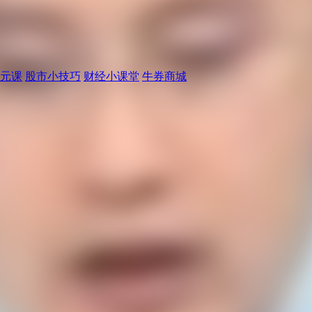
元课
股市小技巧
财经小课堂
牛券商城