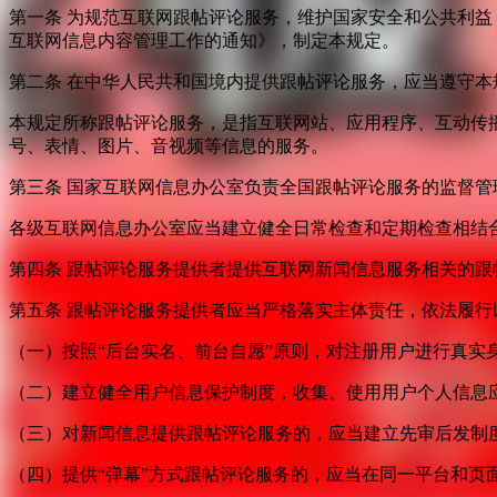
第一条 为规范互联网跟帖评论服务，维护国家安全和公共利
互联网信息内容管理工作的通知》，制定本规定。
第二条 在中华人民共和国境内提供跟帖评论服务，应当遵守本
本规定所称跟帖评论服务，是指互联网站、应用程序、互动传
号、表情、图片、音视频等信息的服务。
第三条 国家互联网信息办公室负责全国跟帖评论服务的监督
各级互联网信息办公室应当建立健全日常检查和定期检查相结
第四条 跟帖评论服务提供者提供互联网新闻信息服务相关的
第五条 跟帖评论服务提供者应当严格落实主体责任，依法履行
（一）按照“后台实名、前台自愿”原则，对注册用户进行真实
（二）建立健全用户信息保护制度，收集、使用用户个人信息
（三）对新闻信息提供跟帖评论服务的，应当建立先审后发制
（四）提供“弹幕”方式跟帖评论服务的，应当在同一平台和页