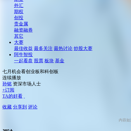
外汇
期权
创投
贵金属
融资融券
其它
大赛
最佳收益
最多关注
最热讨论
炒股大赛
阿牛智投
一起看盘
股票
板块
基金
七月机会看创业板和科创板
连续播放
孙铭
资深市场人士
+订阅
TA的好看
收藏
分享到
评论
内容如