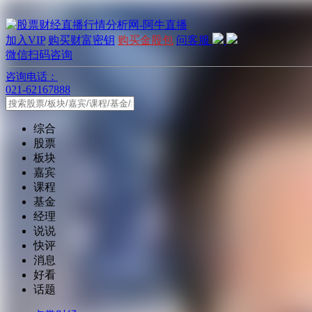
加入VIP
购买财富密钥
购买金股包
问客服
微信扫码咨询
咨询电话：
021-62167888
综合
股票
板块
嘉宾
课程
基金
经理
说说
快评
消息
好看
话题