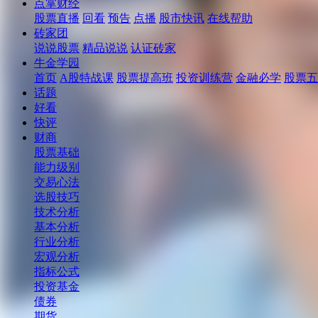
点掌财经
股票直播
回看
预告
点播
股市快讯
在线帮助
砖家团
说说股票
精品说说
认证砖家
牛金学园
首页
A股特战课
股票提高班
投资训练营
金融必学
股票五
话题
好看
快评
财商
股票基础
能力级别
交易心法
选股技巧
技术分析
基本分析
行业分析
宏观分析
指标公式
投资基金
债券
期货