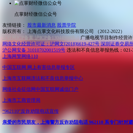
点掌财经微信公众号
友情链接：
股市最新消息
股票学院
版权所有：
上海点掌文化科技股份有限公司 （2012-2022）
互联网ICP备案 沪ICP备13044908号-1
广播电视节目制作经营许可
网络文化经营许可证：沪网文[2018]6619-427号
深圳证券交易
沪公网安备 31010702001519号
违法和不良信息举报热线：021-31
上海网警网络110
中国互联网
网上有害信息举报专区
上海市互联网
违法和不良信息举报中心
网络社会征信网
中国互联网诚信门户
上海市工商管理局
“962110”
反诈劝阻电话宣传
亲爱的市民朋友，上海警方反诈劝阻电话 962110 系专门