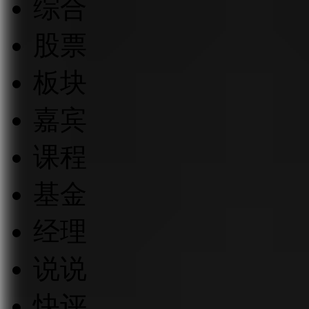
综合
股票
板块
嘉宾
课程
基金
经理
说说
快评