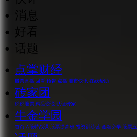
消息
好看
话题
点掌财经
股票直播
回看
预告
点播
股市快讯
在线帮助
砖家团
说说股票
精品说说
认证砖家
牛金学园
首页
A股特战课
股票提高班
投资训练营
金融必学
股票五