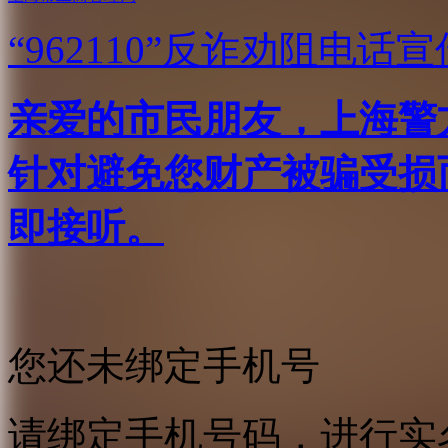
“962110”
反诈劝阻电话宣
亲爱的市民朋友，上海警方反
针对避免您财产被骗受损
即接听。
您还未绑定手机号
请绑定手机号码，进行实