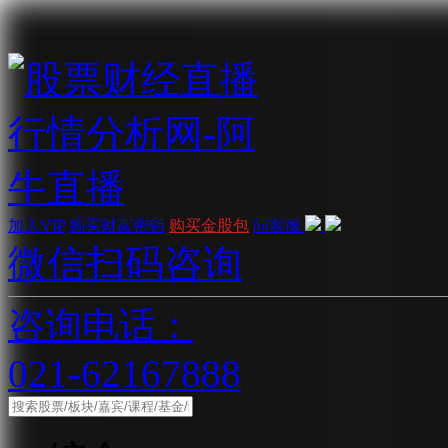
加入VIP
购买财富密钥
购买金股包
问客服
微信扫码咨询
咨询电话：
021-62167888