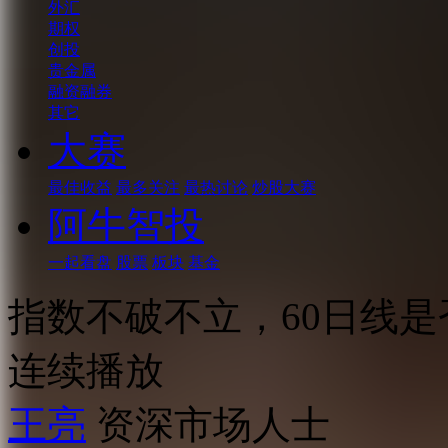
外汇
期权
创投
贵金属
融资融券
其它
大赛
最佳收益
最多关注
最热讨论
炒股大赛
阿牛智投
一起看盘
股票
板块
基金
指数不破不立，60日线是
连续播放
王亮
资深市场人士