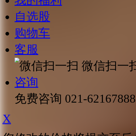
我的福利
自选股
购物车
客服
微信扫一
咨询
免费咨询
021-62167888
X