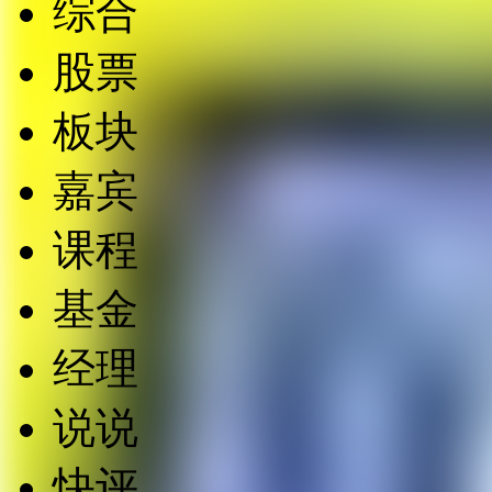
综合
股票
板块
嘉宾
课程
基金
经理
说说
快评