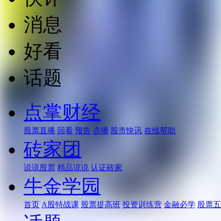
消息
好看
话题
点掌财经
股票直播
回看
预告
点播
股市快讯
在线帮助
砖家团
说说股票
精品说说
认证砖家
牛金学园
首页
A股特战课
股票提高班
投资训练营
金融必学
股票五