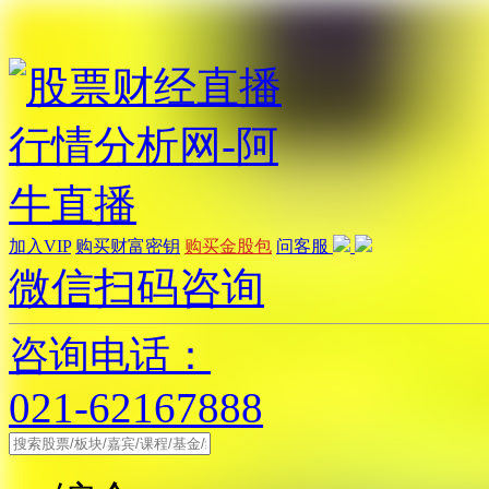
加入VIP
购买财富密钥
购买金股包
问客服
微信扫码咨询
咨询电话：
021-62167888