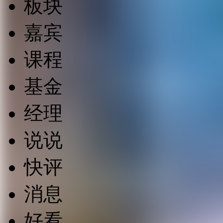
板块
嘉宾
课程
基金
经理
说说
快评
消息
好看