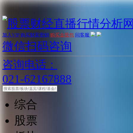
加入VIP
购买财富密钥
购买金股包
问客服
微信扫码咨询
咨询电话：
021-62167888
综合
股票