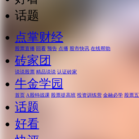
话题
点掌财经
股票直播
回看
预告
点播
股市快讯
在线帮助
砖家团
说说股票
精品说说
认证砖家
牛金学园
首页
A股特战课
股票提高班
投资训练营
金融必学
股票五
话题
好看