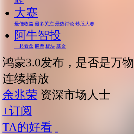
其它
大赛
最佳收益
最多关注
最热讨论
炒股大赛
阿牛智投
一起看盘
股票
板块
基金
鸿蒙3.0发布，是否是万
连续播放
余兆荣
资深市场人士
+订阅
TA的好看