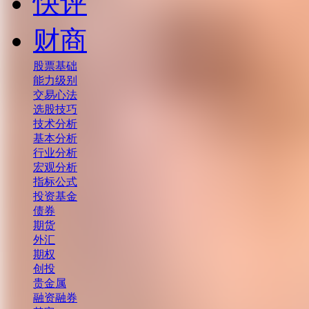
快评
财商
股票基础
能力级别
交易心法
选股技巧
技术分析
基本分析
行业分析
宏观分析
指标公式
投资基金
债券
期货
外汇
期权
创投
贵金属
融资融券