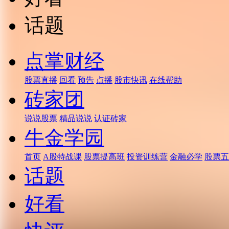
话题
点掌财经
股票直播
回看
预告
点播
股市快讯
在线帮助
砖家团
说说股票
精品说说
认证砖家
牛金学园
首页
A股特战课
股票提高班
投资训练营
金融必学
股票五
话题
好看