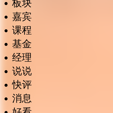
板块
嘉宾
课程
基金
经理
说说
快评
消息
好看