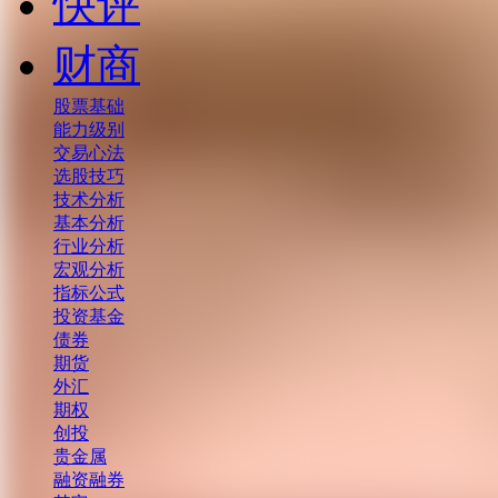
快评
财商
股票基础
能力级别
交易心法
选股技巧
技术分析
基本分析
行业分析
宏观分析
指标公式
投资基金
债券
期货
外汇
期权
创投
贵金属
融资融券