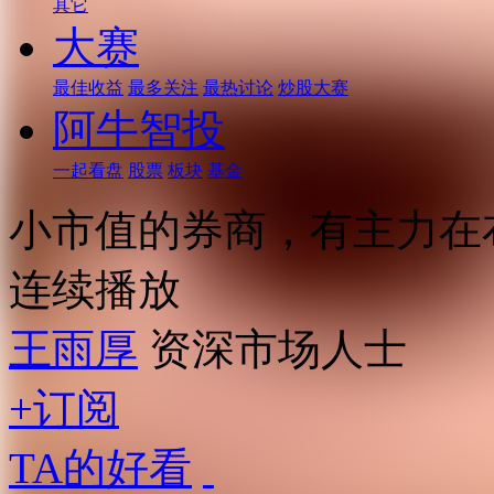
其它
大赛
最佳收益
最多关注
最热讨论
炒股大赛
阿牛智投
一起看盘
股票
板块
基金
小市值的券商，有主力在
连续播放
王雨厚
资深市场人士
+订阅
TA的好看