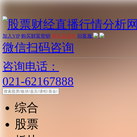
加入VIP
购买财富密钥
购买金股包
问客服
微信扫码咨询
咨询电话：
021-62167888
综合
股票