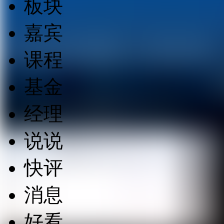
板块
嘉宾
课程
基金
经理
说说
快评
消息
好看