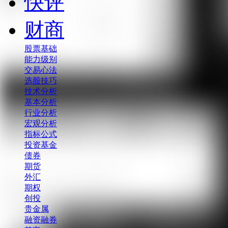
快评
财商
股票基础
能力级别
交易心法
选股技巧
技术分析
基本分析
行业分析
宏观分析
指标公式
投资基金
债券
期货
外汇
期权
创投
贵金属
融资融券