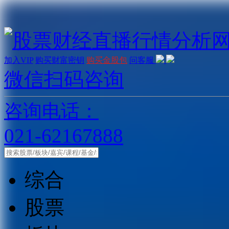
加入VIP
购买财富密钥
购买金股包
问客服
微信扫码咨询
咨询电话：
021-62167888
综合
股票