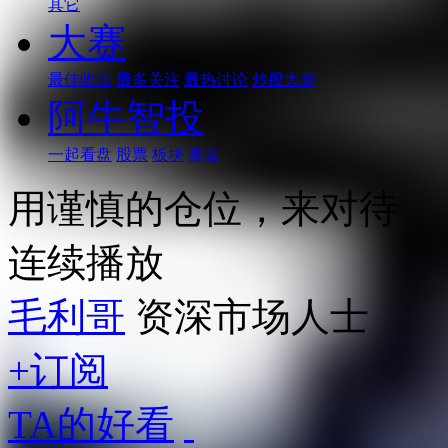
其它
大赛
最佳收益
最多关注
最热讨论
炒股大赛
阿牛智投
一起看盘
股票
板块
基金
用谨慎的仓位，来对待
连续播放
毛利哥
资深市场人士
+订阅
TA的好看