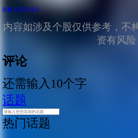
收藏
分享到
评论
内容如涉及个股仅供参考，不
资有风险
评论
还需输入10个字
话题
热门话题