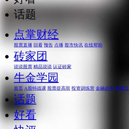
话题
点掌财经
股票直播
回看
预告
点播
股市快讯
在线帮助
砖家团
说说股票
精品说说
认证砖家
牛金学园
首页
A股特战课
股票提高班
投资训练营
金融必学
股票五
话题
好看