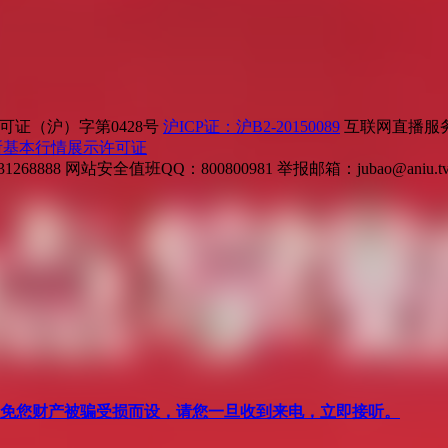
证（沪）字第0428号
沪ICP证：沪B2-20150089
互联网直播服务企
所基本行情展示许可证
268888
网站安全值班QQ：800800981
举报邮箱：
jubao@aniu.t
针对避免您财产被骗受损而设，请您一旦收到来电，立即接听。