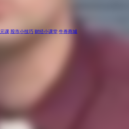
元课
股市小技巧
财经小课堂
牛券商城