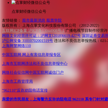
点掌财经微信公众号
友情链接：
股市最新消息
股票学院
版权所有：
上海点掌文化科技股份有限公司 （2012-2022）
互联网ICP备案 沪ICP备13044908号-1
广播电视节目制作经营许可
网络文化经营许可证：沪网文[2018]6619-427号
深圳证券交易
沪公网安备 31010702001519号
违法和不良信息举报热线：021-31
上海网警网络110
中国互联网
网上有害信息举报专区
上海市互联网
违法和不良信息举报中心
网络社会征信网
中国互联网诚信门户
上海市工商管理局
“962110”
反诈劝阻电话宣传
亲爱的市民朋友，上海警方反诈劝阻电话 962110 系专门