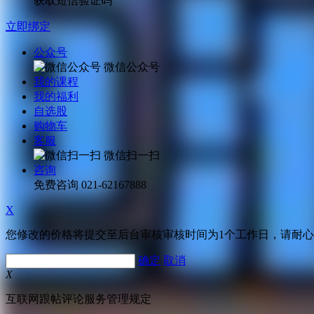
获取短信验证码
立即绑定
公众号
微信公众号
我的课程
我的福利
自选股
购物车
客服
微信扫一扫
咨询
免费咨询
021-62167888
X
您修改的价格将提交至后台审核审核时间为1个工作日，请耐
确定
取消
X
互联网跟帖评论服务管理规定