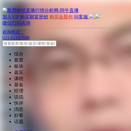
加入VIP
购买财富密钥
购买金股包
问客服
微信扫码咨询
咨询电话：
021-62167888
综合
股票
板块
嘉宾
课程
基金
经理
说说
快评
消息
好看
话题