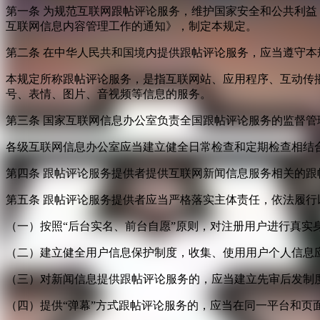
第一条 为规范互联网跟帖评论服务，维护国家安全和公共利
互联网信息内容管理工作的通知》，制定本规定。
第二条 在中华人民共和国境内提供跟帖评论服务，应当遵守本
本规定所称跟帖评论服务，是指互联网站、应用程序、互动传
号、表情、图片、音视频等信息的服务。
第三条 国家互联网信息办公室负责全国跟帖评论服务的监督
各级互联网信息办公室应当建立健全日常检查和定期检查相结
第四条 跟帖评论服务提供者提供互联网新闻信息服务相关的
第五条 跟帖评论服务提供者应当严格落实主体责任，依法履行
（一）按照“后台实名、前台自愿”原则，对注册用户进行真实
（二）建立健全用户信息保护制度，收集、使用用户个人信息
（三）对新闻信息提供跟帖评论服务的，应当建立先审后发制
（四）提供“弹幕”方式跟帖评论服务的，应当在同一平台和页