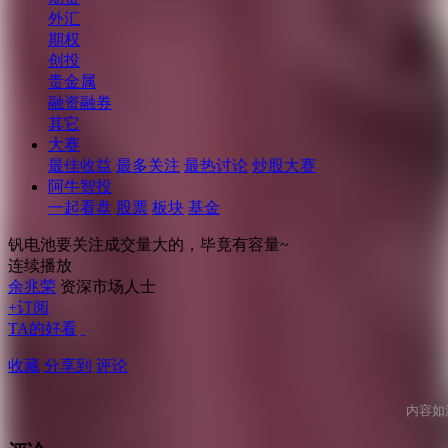
外汇
期权
创投
贵金属
融资融券
其它
大赛
最佳收益
最多关注
最热讨论
炒股大赛
阿牛智投
一起看盘
股票
板块
基金
钒电池要关注成交量大的，毕竟有容量~
连续播放
余兆荣
资深市场人士
+订阅
TA的好看
收藏
分享到
评论
内容如