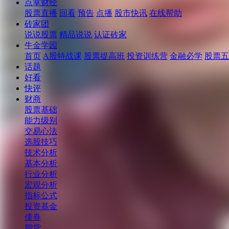
点掌财经
股票直播
回看
预告
点播
股市快讯
在线帮助
砖家团
说说股票
精品说说
认证砖家
牛金学园
首页
A股特战课
股票提高班
投资训练营
金融必学
股票五
话题
好看
快评
财商
股票基础
能力级别
交易心法
选股技巧
技术分析
基本分析
行业分析
宏观分析
指标公式
投资基金
债券
期货