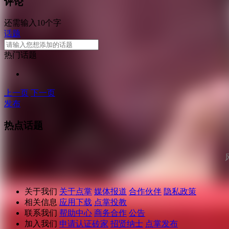
评论
还需输入10个字
话题
热门话题
上一页
下一页
发布
热点话题
关于我们
关于点掌
媒体报道
合作伙伴
隐私政策
相关信息
应用下载
点掌投教
联系我们
帮助中心
商务合作
公告
加入我们
申请认证砖家
招贤纳士
点掌发布