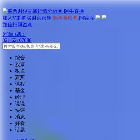
加入VIP
购买财富密钥
购买金股包
问客服
微信扫码咨询
咨询电话：
021-62167888
综合
股票
板块
嘉宾
课程
基金
经理
说说
快评
消息
好看
话题