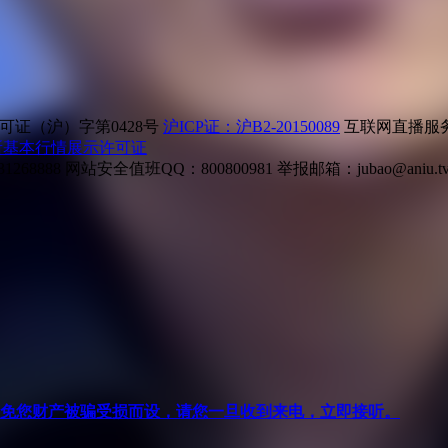
证（沪）字第0428号
沪ICP证：沪B2-20150089
互联网直播服务企
所基本行情展示许可证
268888
网站安全值班QQ：800800981
举报邮箱：
jubao@aniu.t
针对避免您财产被骗受损而设，请您一旦收到来电，立即接听。