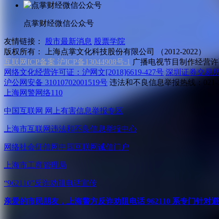
点掌财经微信公众号
友情链接：
股市最新消息
股票学院
版权所有：
上海点掌文化科技股份有限公司 （2012-2022）
互联网ICP备案 沪ICP备13044908号-1
广播电视节目制作经营许可
网络文化经营许可证：沪网文[2018]6619-427号
深圳证券交易
沪公网安备 31010702001519号
违法和不良信息举报热线：021-31
上海网警网络110
中国互联网
网上有害信息举报专区
上海市互联网
违法和不良信息举报中心
网络社会征信网
中国互联网诚信门户
上海市工商管理局
“962110”
反诈劝阻电话宣传
亲爱的市民朋友，上海警方反诈劝阻电话 962110 系专门