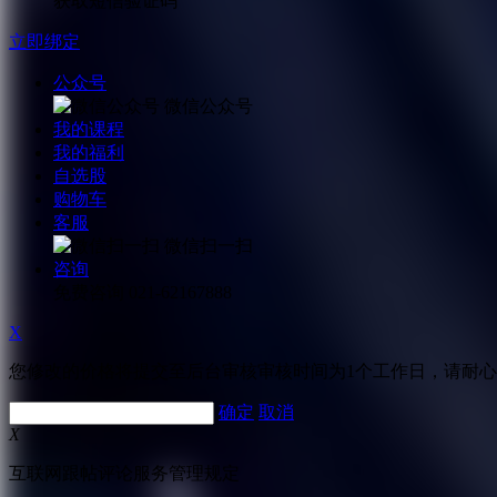
获取短信验证码
立即绑定
公众号
微信公众号
我的课程
我的福利
自选股
购物车
客服
微信扫一扫
咨询
免费咨询
021-62167888
X
您修改的价格将提交至后台审核审核时间为1个工作日，请耐
确定
取消
X
互联网跟帖评论服务管理规定