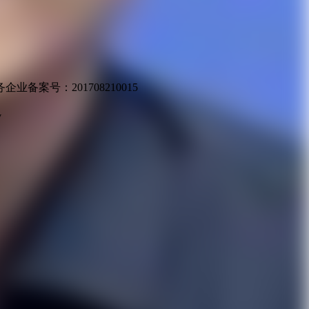
业备案号：201708210015
v