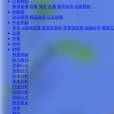
点掌财经
股票直播
回看
预告
点播
股市快讯
在线帮助
砖家团
说说股票
精品说说
认证砖家
牛金学园
首页
A股特战课
股票提高班
投资训练营
金融必学
股票五
话题
好看
快评
财商
股票基础
能力级别
交易心法
选股技巧
技术分析
基本分析
行业分析
宏观分析
指标公式
投资基金
债券
期货