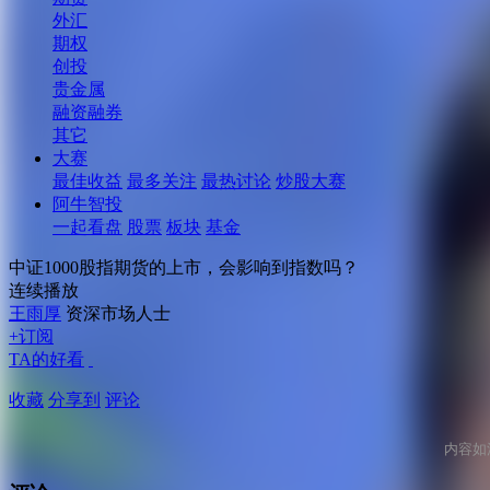
外汇
期权
创投
贵金属
融资融券
其它
大赛
最佳收益
最多关注
最热讨论
炒股大赛
阿牛智投
一起看盘
股票
板块
基金
中证1000股指期货的上市，会影响到指数吗？
连续播放
王雨厚
资深市场人士
+订阅
TA的好看
收藏
分享到
评论
内容如