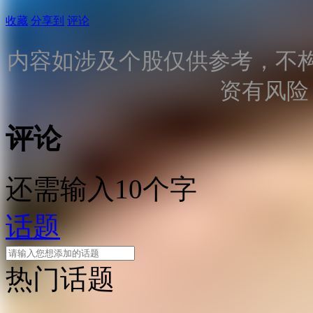
收藏
分享到
评论
内容如涉及个股仅供参考，不
资有风险
评论
还需输入10个字
话题
热门话题