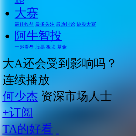
其它
大赛
最佳收益
最多关注
最热讨论
炒股大赛
阿牛智投
一起看盘
股票
板块
基金
大A还会受到影响吗？
连续播放
何少杰
资深市场人士
+订阅
TA的好看