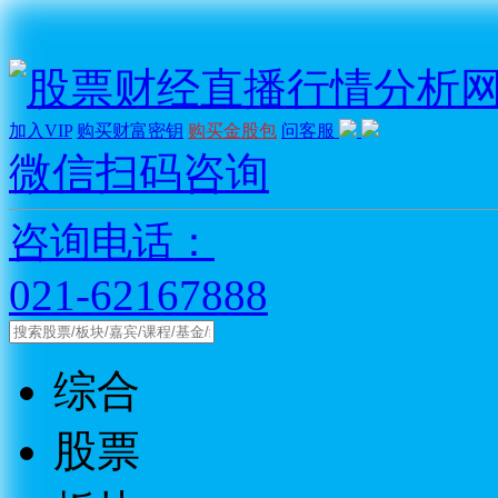
加入VIP
购买财富密钥
购买金股包
问客服
微信扫码咨询
咨询电话：
021-62167888
综合
股票