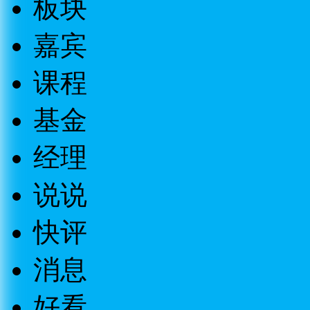
板块
嘉宾
课程
基金
经理
说说
快评
消息
好看