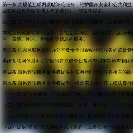
第一条 为规范互联网跟帖评论服务，维护国家安全和公共利
互联网信息内容管理工作的通知》，制定本规定。
第二条 在中华人民共和国境内提供跟帖评论服务，应当遵守本
本规定所称跟帖评论服务，是指互联网站、应用程序、互动传
号、表情、图片、音视频等信息的服务。
第三条 国家互联网信息办公室负责全国跟帖评论服务的监督
各级互联网信息办公室应当建立健全日常检查和定期检查相结
第四条 跟帖评论服务提供者提供互联网新闻信息服务相关的
第五条 跟帖评论服务提供者应当严格落实主体责任，依法履行
（一）按照“后台实名、前台自愿”原则，对注册用户进行真实
（二）建立健全用户信息保护制度，收集、使用用户个人信息
（三）对新闻信息提供跟帖评论服务的，应当建立先审后发制
（四）提供“弹幕”方式跟帖评论服务的，应当在同一平台和页