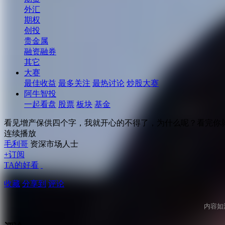
外汇
期权
创投
贵金属
融资融券
其它
大赛
最佳收益
最多关注
最热讨论
炒股大赛
阿牛智投
一起看盘
股票
板块
基金
看见增产保供四个字，我就开心的不得了，为什么呢？看完你
连续播放
毛利哥
资深市场人士
+订阅
TA的好看
收藏
分享到
评论
内容如