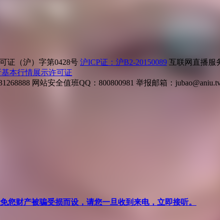
证（沪）字第0428号
沪ICP证：沪B2-20150089
互联网直播服务企
所基本行情展示许可证
268888
网站安全值班QQ：800800981
举报邮箱：
jubao@aniu.t
针对避免您财产被骗受损而设，请您一旦收到来电，立即接听。