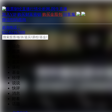
加入VIP
购买财富密钥
购买金股包
问客服
微信扫码咨询
咨询电话：
021-62167888
综合
股票
板块
嘉宾
课程
基金
经理
说说
快评
消息
好看
话题