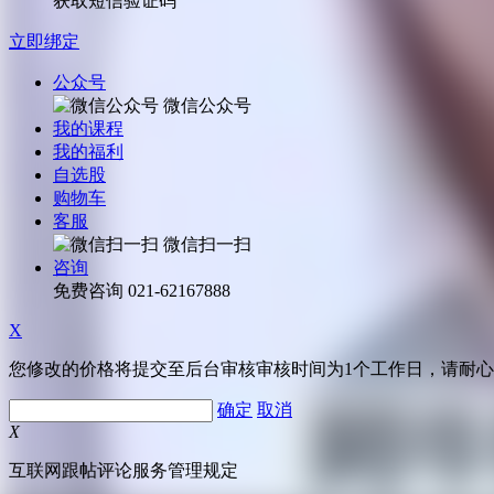
获取短信验证码
立即绑定
公众号
微信公众号
我的课程
我的福利
自选股
购物车
客服
微信扫一扫
咨询
免费咨询
021-62167888
X
您修改的价格将提交至后台审核审核时间为1个工作日，请耐
确定
取消
X
互联网跟帖评论服务管理规定