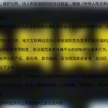
益，保护公民、法人和其他组织的合法权益，根据《中华人民共和
规定。
播平台以及其他具有新闻舆论属性和社会动员功能的传播平台，以
管理执法工作。地方互联网信息办公室依据职责负责本行政区域的
合的监督管理制度，依法规范各类传播平台的跟帖评论服务行为
跟帖评论新产品、新应用、新功能的，应当报国家或者省、自治区
以下义务：
身份信息认证，不得向未认证真实身份信息的用户提供跟帖评论
应当遵循合法、正当、必要的原则，公开收集、使用规则，明示
度。
面同时提供与之对应的静态版信息内容。