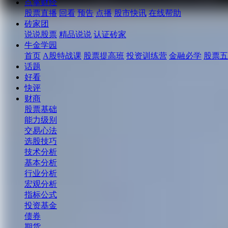
点掌财经
股票直播
回看
预告
点播
股市快讯
在线帮助
砖家团
说说股票
精品说说
认证砖家
牛金学园
首页
A股特战课
股票提高班
投资训练营
金融必学
股票五
话题
好看
快评
财商
股票基础
能力级别
交易心法
选股技巧
技术分析
基本分析
行业分析
宏观分析
指标公式
投资基金
债券
期货