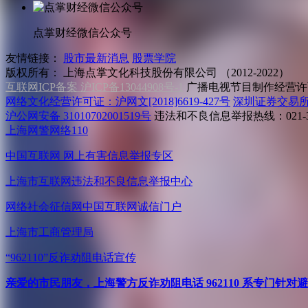
点掌财经微信公众号
友情链接：
股市最新消息
股票学院
版权所有：
上海点掌文化科技股份有限公司 （2012-2022）
互联网ICP备案 沪ICP备13044908号-1
广播电视节目制作经营许可
网络文化经营许可证：沪网文[2018]6619-427号
深圳证券交易
沪公网安备 31010702001519号
违法和不良信息举报热线：021-31
上海网警网络110
中国互联网
网上有害信息举报专区
上海市互联网
违法和不良信息举报中心
网络社会征信网
中国互联网诚信门户
上海市工商管理局
“962110”
反诈劝阻电话宣传
亲爱的市民朋友，上海警方反诈劝阻电话 962110 系专门