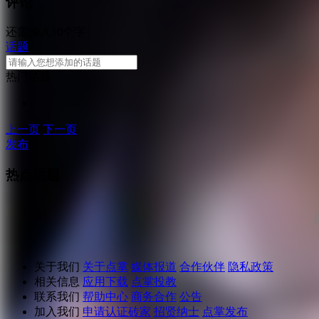
评论
还需输入10个字
话题
热门话题
上一页
下一页
发布
热点话题
关于我们
关于点掌
媒体报道
合作伙伴
隐私政策
相关信息
应用下载
点掌投教
联系我们
帮助中心
商务合作
公告
加入我们
申请认证砖家
招贤纳士
点掌发布