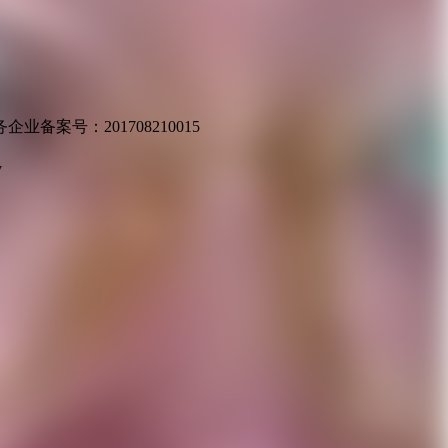
业备案号：201708210015
v