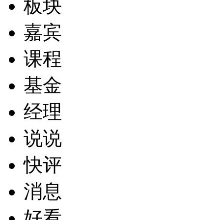
板块
嘉宾
课程
基金
经理
说说
快评
消息
好看