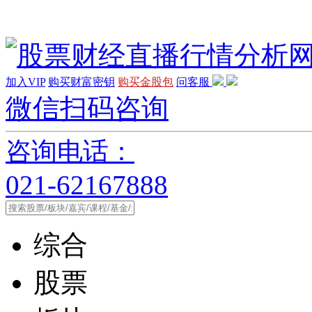
加入VIP
购买财富密钥
购买金股包
问客服
微信扫码咨询
咨询电话：
021-62167888
综合
股票