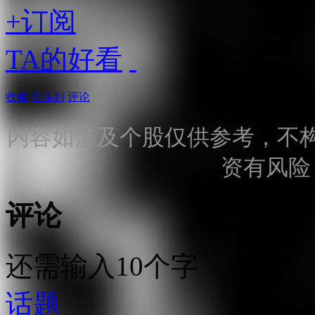
+订阅
TA的好看
收藏
分享到
评论
内容如涉及个股仅供参考，不
资有风险
评论
还需输入10个字
话题