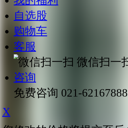
我的福利
自选股
购物车
客服
微信扫一
咨询
免费咨询
021-62167888
X