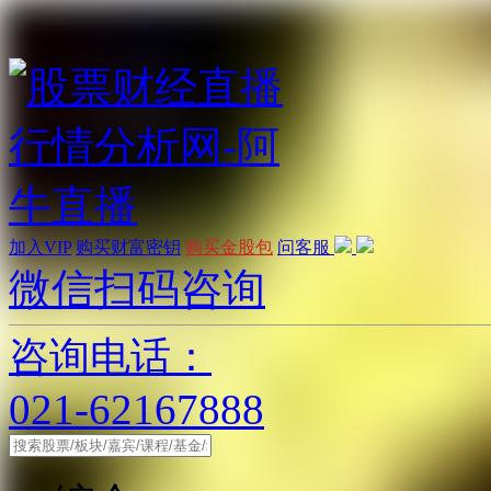
加入VIP
购买财富密钥
购买金股包
问客服
微信扫码咨询
咨询电话：
021-62167888