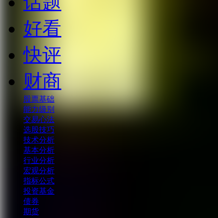
话题
好看
快评
财商
股票基础
能力级别
交易心法
选股技巧
技术分析
基本分析
行业分析
宏观分析
指标公式
投资基金
债券
期货