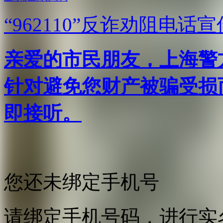
“962110”
反诈劝阻电话宣
亲爱的市民朋友，上海警方反
针对避免您财产被骗受损
即接听。
您还未绑定手机号
请绑定手机号码，进行实