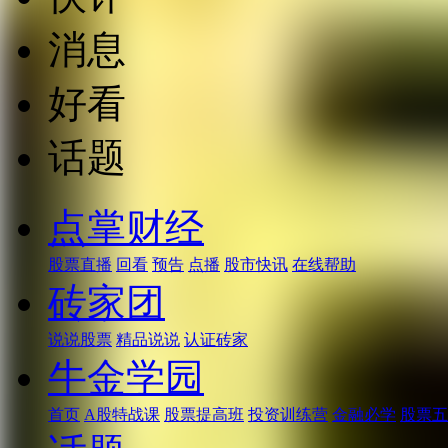
消息
好看
话题
点掌财经
股票直播
回看
预告
点播
股市快讯
在线帮助
砖家团
说说股票
精品说说
认证砖家
牛金学园
首页
A股特战课
股票提高班
投资训练营
金融必学
股票五