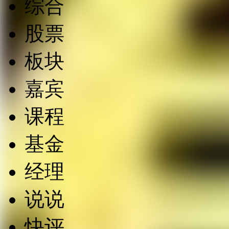
综合
股票
板块
嘉宾
课程
基金
经理
说说
快评