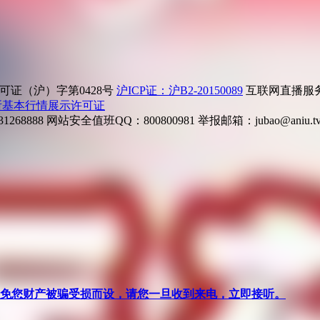
证（沪）字第0428号
沪ICP证：沪B2-20150089
互联网直播服务企
所基本行情展示许可证
268888
网站安全值班QQ：800800981
举报邮箱：
jubao@aniu.t
针对避免您财产被骗受损而设，请您一旦收到来电，立即接听。