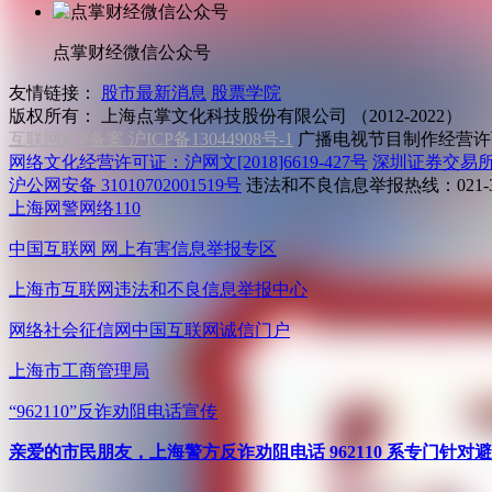
点掌财经微信公众号
友情链接：
股市最新消息
股票学院
版权所有：
上海点掌文化科技股份有限公司 （2012-2022）
互联网ICP备案 沪ICP备13044908号-1
广播电视节目制作经营许可
网络文化经营许可证：沪网文[2018]6619-427号
深圳证券交易
沪公网安备 31010702001519号
违法和不良信息举报热线：021-31
上海网警网络110
中国互联网
网上有害信息举报专区
上海市互联网
违法和不良信息举报中心
网络社会征信网
中国互联网诚信门户
上海市工商管理局
“962110”
反诈劝阻电话宣传
亲爱的市民朋友，上海警方反诈劝阻电话 962110 系专门