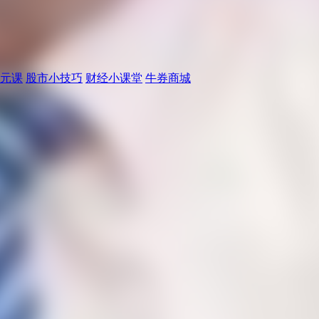
元课
股市小技巧
财经小课堂
牛券商城