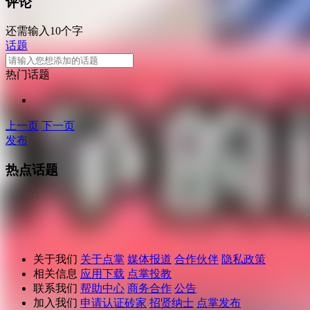
评论
还需输入10个字
话题
热门话题
上一页
下一页
发布
热点话题
关于我们
关于点掌
媒体报道
合作伙伴
隐私政策
相关信息
应用下载
点掌投教
联系我们
帮助中心
商务合作
公告
加入我们
申请认证砖家
招贤纳士
点掌发布