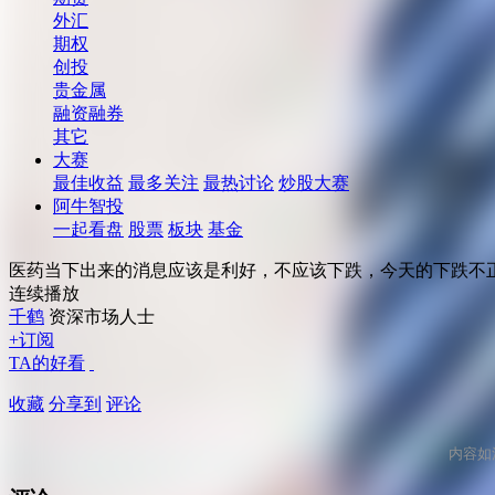
外汇
期权
创投
贵金属
融资融券
其它
大赛
最佳收益
最多关注
最热讨论
炒股大赛
阿牛智投
一起看盘
股票
板块
基金
医药当下出来的消息应该是利好，不应该下跌，今天的下跌不
连续播放
千鹤
资深市场人士
+订阅
TA的好看
收藏
分享到
评论
内容如