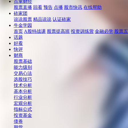
点掌财经
股票直播
回看
预告
点播
股市快讯
在线帮助
砖家团
说说股票
精品说说
认证砖家
牛金学园
首页
A股特战课
股票提高班
投资训练营
金融必学
股票五
话题
好看
快评
财商
股票基础
能力级别
交易心法
选股技巧
技术分析
基本分析
行业分析
宏观分析
指标公式
投资基金
债券
期货