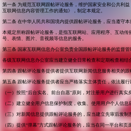
第一条 为规范互联网跟帖评论服务，维护国家安全和公共利
互联网信息内容管理工作的通知》，制定本规定。
第二条 在中华人民共和国境内提供跟帖评论服务，应当遵守本
本规定所称跟帖评论服务，是指互联网站、应用程序、互动传
号、表情、图片、音视频等信息的服务。
第三条 国家互联网信息办公室负责全国跟帖评论服务的监督
各级互联网信息办公室应当建立健全日常检查和定期检查相结
第四条 跟帖评论服务提供者提供互联网新闻信息服务相关的
第五条 跟帖评论服务提供者应当严格落实主体责任，依法履行
（一）按照“后台实名、前台自愿”原则，对注册用户进行真实
（二）建立健全用户信息保护制度，收集、使用用户个人信息
（三）对新闻信息提供跟帖评论服务的，应当建立先审后发制
（四）提供“弹幕”方式跟帖评论服务的，应当在同一平台和页