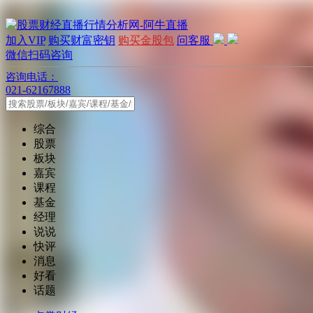
加入VIP
购买财富密钥
购买金股包
问客服
微信扫码咨询
咨询电话：
021-62167888
综合
股票
板块
嘉宾
课程
基金
经理
说说
快评
消息
好看
话题