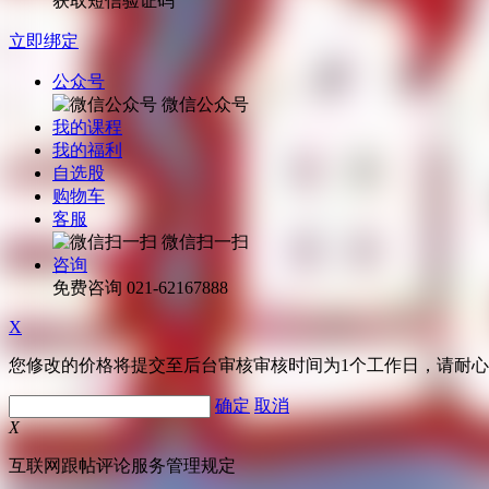
获取短信验证码
立即绑定
公众号
微信公众号
我的课程
我的福利
自选股
购物车
客服
微信扫一扫
咨询
免费咨询
021-62167888
X
您修改的价格将提交至后台审核审核时间为1个工作日，请耐
确定
取消
X
互联网跟帖评论服务管理规定