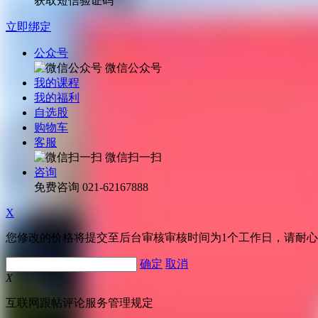
获取短信验证码
立即绑定
公众号
微信公众号
我的课程
我的福利
自选股
购物车
客服
微信扫一扫
咨询
免费咨询
021-62167888
X
您修改的价格将提交至后台审核审核时间为1个工作日，请耐
确定
取消
X
互联网跟帖评论服务管理规定