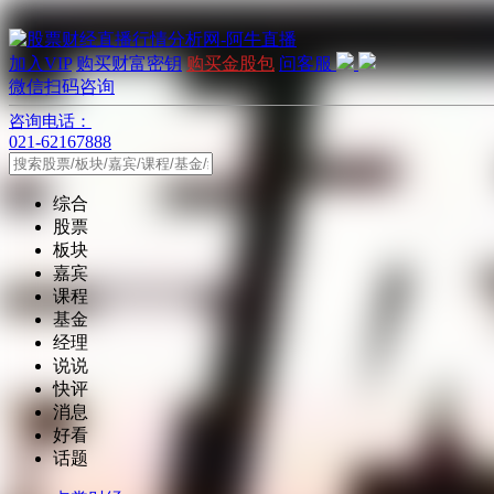
加入VIP
购买财富密钥
购买金股包
问客服
微信扫码咨询
咨询电话：
021-62167888
综合
股票
板块
嘉宾
课程
基金
经理
说说
快评
消息
好看
话题