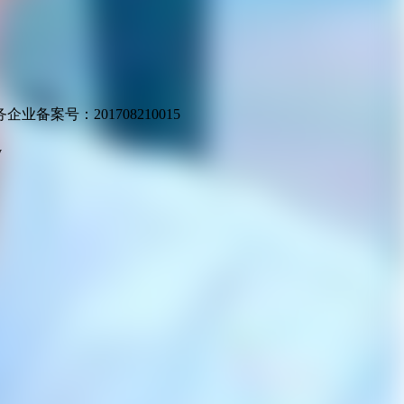
业备案号：201708210015
v