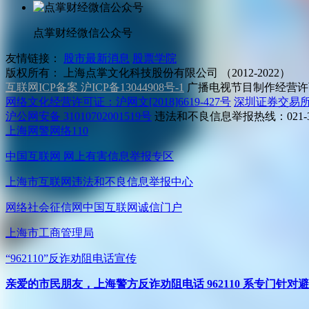
点掌财经微信公众号
友情链接：
股市最新消息
股票学院
版权所有：
上海点掌文化科技股份有限公司 （2012-2022）
互联网ICP备案 沪ICP备13044908号-1
广播电视节目制作经营许可
网络文化经营许可证：沪网文[2018]6619-427号
深圳证券交易
沪公网安备 31010702001519号
违法和不良信息举报热线：021-31
上海网警网络110
中国互联网
网上有害信息举报专区
上海市互联网
违法和不良信息举报中心
网络社会征信网
中国互联网诚信门户
上海市工商管理局
“962110”
反诈劝阻电话宣传
亲爱的市民朋友，上海警方反诈劝阻电话 962110 系专门