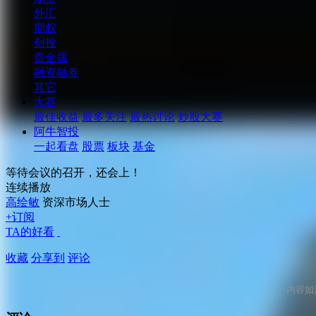
外汇
期权
创投
贵金属
融资融券
其它
大赛
最佳收益
最多关注
最热讨论
炒股大赛
阿牛智投
一起看盘
股票
板块
基金
等待会议的召开，还会上！
连续播放
高绘敏
资深市场人士
+订阅
TA的好看
收藏
分享到
评论
内容如