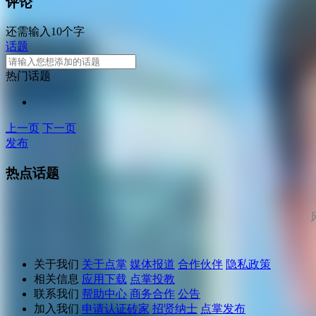
评论
还需输入10个字
话题
热门话题
上一页
下一页
发布
热点话题
关于我们
关于点掌
媒体报道
合作伙伴
隐私政策
相关信息
应用下载
点掌投教
联系我们
帮助中心
商务合作
公告
加入我们
申请认证砖家
招贤纳士
点掌发布