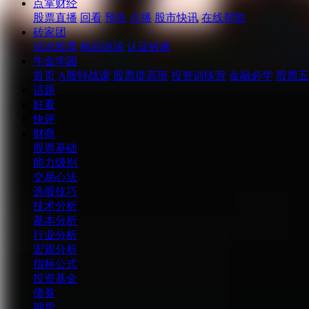
点掌财经
股票直播
回看
预告
点播
股市快讯
在线帮助
砖家团
说说股票
精品说说
认证砖家
牛金学园
首页
A股特战课
股票提高班
投资训练营
金融必学
股票五
话题
好看
快评
财商
股票基础
能力级别
交易心法
选股技巧
技术分析
基本分析
行业分析
宏观分析
指标公式
投资基金
债券
期货