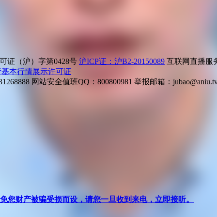
证（沪）字第0428号
沪ICP证：沪B2-20150089
互联网直播服务企
所基本行情展示许可证
268888
网站安全值班QQ：800800981
举报邮箱：
jubao@aniu.t
针对避免您财产被骗受损而设，请您一旦收到来电，立即接听。