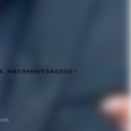
闻。昨晚大涨的科技半导体会跌回去？
须谨慎。