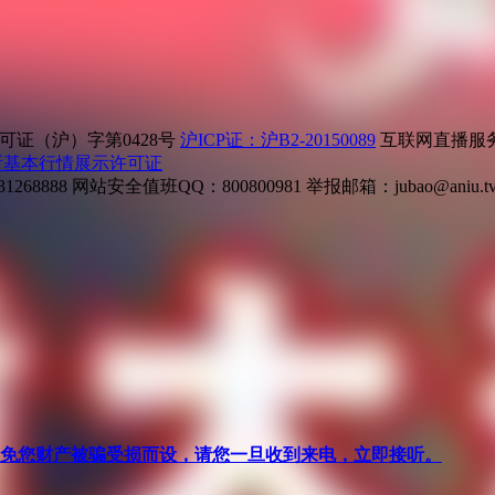
证（沪）字第0428号
沪ICP证：沪B2-20150089
互联网直播服务企
所基本行情展示许可证
268888
网站安全值班QQ：800800981
举报邮箱：
jubao@aniu.t
针对避免您财产被骗受损而设，请您一旦收到来电，立即接听。