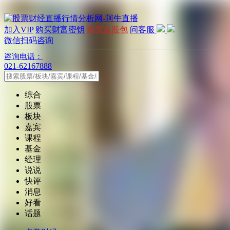
加入VIP
购买财富密钥
购买金股包
问客服
微信扫码咨询
咨询电话：
021-62167888
综合
股票
板块
嘉宾
课程
基金
经理
说说
快评
消息
好看
话题