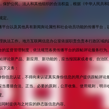
益，保护公民、法人和其他组织的合法权益，根据《中华人民共和
规定。
播平台以及其他具有新闻舆论属性和社会动员功能的传播平台，以
管理执法工作。地方互联网信息办公室依据职责负责本行政区域的
合的监督管理制度，依法规范各类传播平台的跟帖评论服务行为
跟帖评论新产品、新应用、新功能的，应当报国家或者省、自治区
以下义务：
身份信息认证，不得向未认证真实身份信息的用户提供跟帖评论
应当遵循合法、正当、必要的原则，公开收集、使用规则，明示
度。
面同时提供与之对应的静态版信息内容。