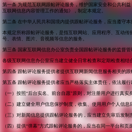
第一条 为规范互联网跟帖评论服务，维护国家安全和公共利
互联网信息内容管理工作的通知》，制定本规定。
第二条 在中华人民共和国境内提供跟帖评论服务，应当遵守本
本规定所称跟帖评论服务，是指互联网站、应用程序、互动传
号、表情、图片、音视频等信息的服务。
第三条 国家互联网信息办公室负责全国跟帖评论服务的监督
各级互联网信息办公室应当建立健全日常检查和定期检查相结
第四条 跟帖评论服务提供者提供互联网新闻信息服务相关的
第五条 跟帖评论服务提供者应当严格落实主体责任，依法履行
（一）按照“后台实名、前台自愿”原则，对注册用户进行真实
（二）建立健全用户信息保护制度，收集、使用用户个人信息
（三）对新闻信息提供跟帖评论服务的，应当建立先审后发制
（四）提供“弹幕”方式跟帖评论服务的，应当在同一平台和页