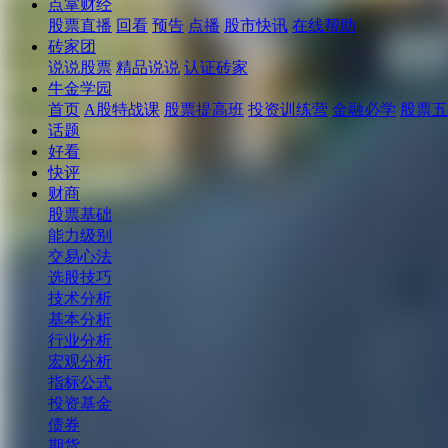
点掌财经
股票直播
回看
预告
点播
股市快讯
在线帮助
砖家团
说说股票
精品说说
认证砖家
牛金学园
首页
A股特战课
股票提高班
投资训练营
金融必学
股票五
话题
好看
快评
财商
股票基础
能力级别
交易心法
选股技巧
技术分析
基本分析
行业分析
宏观分析
指标公式
投资基金
债券
期货