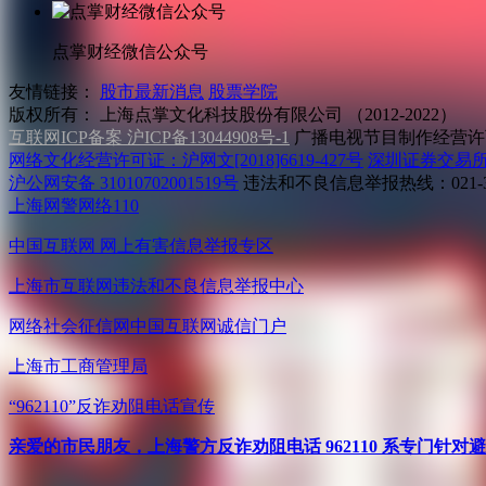
点掌财经微信公众号
友情链接：
股市最新消息
股票学院
版权所有：
上海点掌文化科技股份有限公司 （2012-2022）
互联网ICP备案 沪ICP备13044908号-1
广播电视节目制作经营许可
网络文化经营许可证：沪网文[2018]6619-427号
深圳证券交易
沪公网安备 31010702001519号
违法和不良信息举报热线：021-31
上海网警网络110
中国互联网
网上有害信息举报专区
上海市互联网
违法和不良信息举报中心
网络社会征信网
中国互联网诚信门户
上海市工商管理局
“962110”
反诈劝阻电话宣传
亲爱的市民朋友，上海警方反诈劝阻电话 962110 系专门