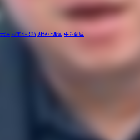
元课
股市小技巧
财经小课堂
牛券商城