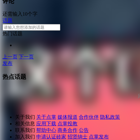
评论
还需输入10个字
话题
热门话题
上一页
下一页
发布
热点话题
关于我们
关于点掌
媒体报道
合作伙伴
隐私政策
相关信息
应用下载
点掌投教
联系我们
帮助中心
商务合作
公告
加入我们
申请认证砖家
招贤纳士
点掌发布