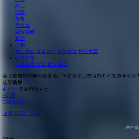
外汇
期权
创投
贵金属
融资融券
其它
大赛
最佳收益
最多关注
最热讨论
炒股大赛
阿牛智投
一起看盘
股票
板块
基金
美联储加息昨晚已经落地，但是很多朋友可能并不知道今晚公
连续播放
毛利哥
资深市场人士
+订阅
TA的好看
收藏
分享到
评论
内容如