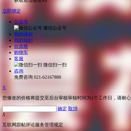
获取短信验证码
立即绑定
公众号
微信公众号
我的课程
我的福利
自选股
购物车
客服
微信扫一扫
咨询
免费咨询
021-62167888
X
您修改的价格将提交至后台审核审核时间为1个工作日，请耐
确定
取消
X
互联网跟帖评论服务管理规定