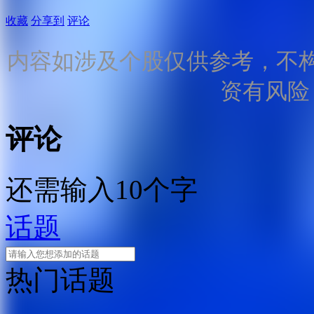
收藏
分享到
评论
内容如涉及个股仅供参考，不
资有风险
评论
还需输入10个字
话题
热门话题