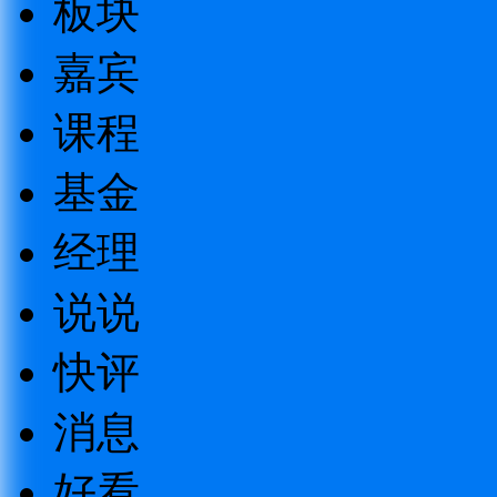
板块
嘉宾
课程
基金
经理
说说
快评
消息
好看