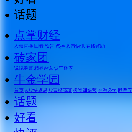
话题
点掌财经
股票直播
回看
预告
点播
股市快讯
在线帮助
砖家团
说说股票
精品说说
认证砖家
牛金学园
首页
A股特战课
股票提高班
投资训练营
金融必学
股票五
话题
好看