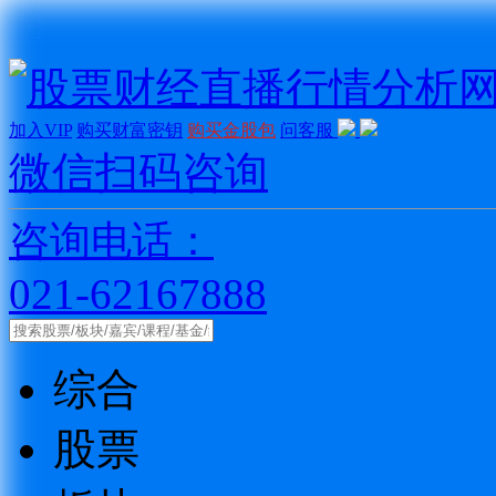
加入VIP
购买财富密钥
购买金股包
问客服
微信扫码咨询
咨询电话：
021-62167888
综合
股票