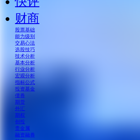
快评
财商
股票基础
能力级别
交易心法
选股技巧
技术分析
基本分析
行业分析
宏观分析
指标公式
投资基金
债券
期货
外汇
期权
创投
贵金属
融资融券