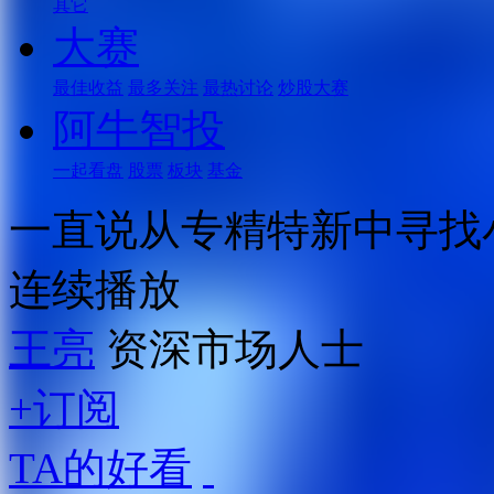
其它
大赛
最佳收益
最多关注
最热讨论
炒股大赛
阿牛智投
一起看盘
股票
板块
基金
一直说从专精特新中寻找
连续播放
王亮
资深市场人士
+订阅
TA的好看