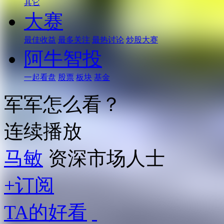
其它
大赛
最佳收益
最多关注
最热讨论
炒股大赛
阿牛智投
一起看盘
股票
板块
基金
军军怎么看？
连续播放
马敏
资深市场人士
+订阅
TA的好看