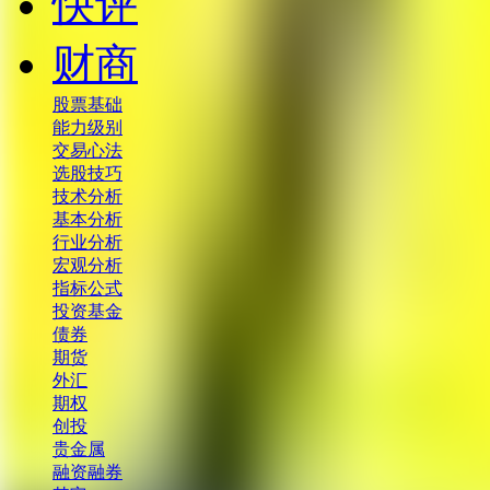
快评
财商
股票基础
能力级别
交易心法
选股技巧
技术分析
基本分析
行业分析
宏观分析
指标公式
投资基金
债券
期货
外汇
期权
创投
贵金属
融资融券