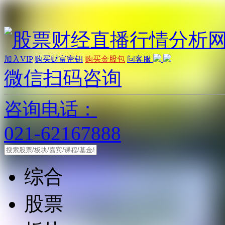
加入VIP
购买财富密钥
购买金股包
问客服
微信扫码咨询
咨询电话：
021-62167888
综合
股票