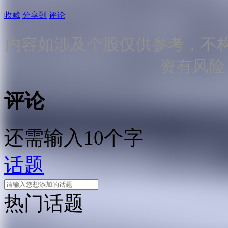
收藏
分享到
评论
内容如涉及个股仅供参考，不
资有风险
评论
还需输入10个字
话题
热门话题