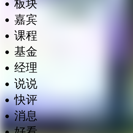
板块
嘉宾
课程
基金
经理
说说
快评
消息
好看