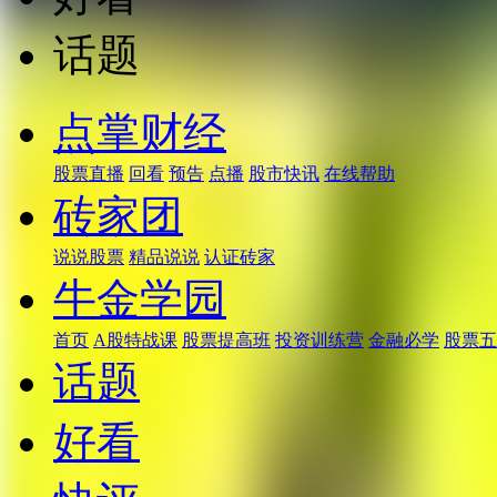
话题
点掌财经
股票直播
回看
预告
点播
股市快讯
在线帮助
砖家团
说说股票
精品说说
认证砖家
牛金学园
首页
A股特战课
股票提高班
投资训练营
金融必学
股票五
话题
好看