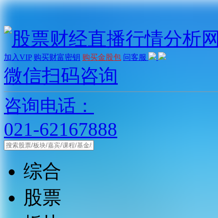
加入VIP
购买财富密钥
购买金股包
问客服
微信扫码咨询
咨询电话：
021-62167888
综合
股票