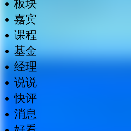
板块
嘉宾
课程
基金
经理
说说
快评
消息
好看