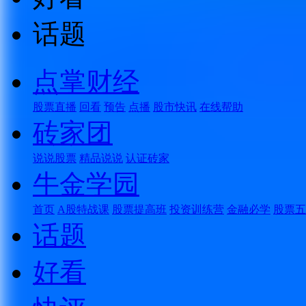
话题
点掌财经
股票直播
回看
预告
点播
股市快讯
在线帮助
砖家团
说说股票
精品说说
认证砖家
牛金学园
首页
A股特战课
股票提高班
投资训练营
金融必学
股票五
话题
好看