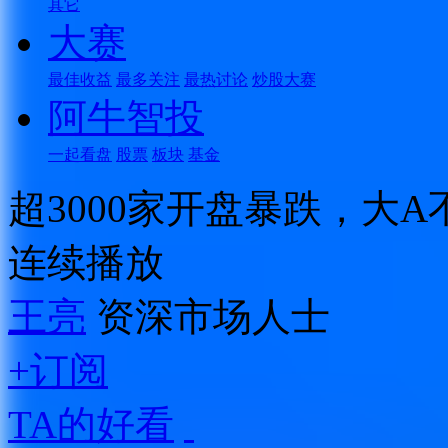
其它
大赛
最佳收益
最多关注
最热讨论
炒股大赛
阿牛智投
一起看盘
股票
板块
基金
超3000家开盘暴跌，大
连续播放
王亮
资深市场人士
+订阅
TA的好看