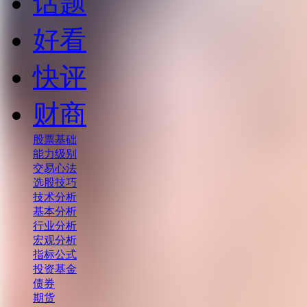
话题
好看
快评
财商
股票基础
能力级别
交易心法
选股技巧
技术分析
基本分析
行业分析
宏观分析
指标公式
投资基金
债券
期货