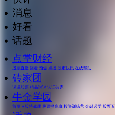
消息
好看
话题
点掌财经
股票直播
回看
预告
点播
股市快讯
在线帮助
砖家团
说说股票
精品说说
认证砖家
牛金学园
首页
A股特战课
股票提高班
投资训练营
金融必学
股票五