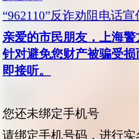
“962110”
反诈劝阻电话宣
亲爱的市民朋友，上海警方反
针对避免您财产被骗受损
即接听。
您还未绑定手机号
请绑定手机号码，进行实