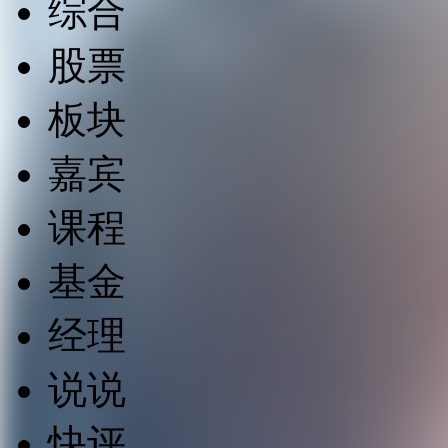
综合
股票
板块
嘉宾
课程
基金
经理
说说
快评