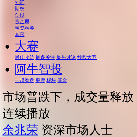
外汇
期权
创投
贵金属
融资融券
其它
大赛
最佳收益
最多关注
最热讨论
炒股大赛
阿牛智投
一起看盘
股票
板块
基金
市场普跌下，成交量释放
连续播放
余兆荣
资深市场人士